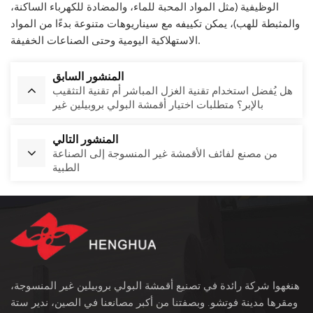
الوظيفية (مثل المواد المحبة للماء، والمضادة للكهرباء الساكنة،
والمثبطة للهب)، يمكن تكييفه مع سيناريوهات متنوعة بدءًا من المواد
الاستهلاكية اليومية وحتى الصناعات الخفيفة.
المنشور السابق
هل يُفضل استخدام تقنية الغزل المباشر أم تقنية التثقيب
بالإبر؟ متطلبات اختيار أقمشة البولي بروبيلين غير
المنسوجة
المنشور التالي
من مصنع لفائف الأقمشة غير المنسوجة إلى الصناعة
الطبية
هنغهوا شركة رائدة في تصنيع أقمشة البولي بروبيلين غير المنسوجة،
ومقرها مدينة فوتشو. وبصفتنا من أكبر مصانعنا في الصين، ندير ستة