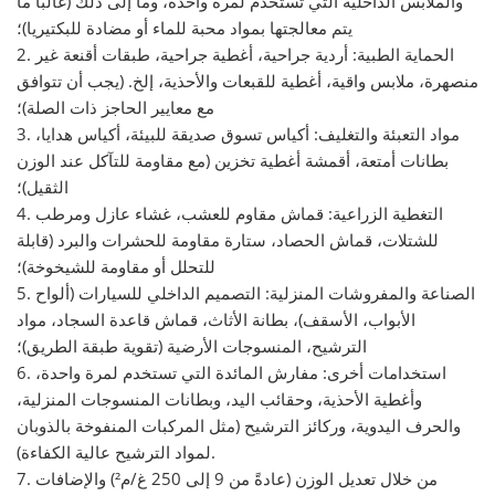
والملابس الداخلية التي تستخدم لمرة واحدة، وما إلى ذلك (غالبًا ما
يتم معالجتها بمواد محبة للماء أو مضادة للبكتيريا)؛
2. الحماية الطبية: أردية جراحية، أغطية جراحية، طبقات أقنعة غير
منصهرة، ملابس واقية، أغطية للقبعات والأحذية، إلخ. (يجب أن تتوافق
مع معايير الحاجز ذات الصلة)؛
3. مواد التعبئة والتغليف: أكياس تسوق صديقة للبيئة، أكياس هدايا،
بطانات أمتعة، أقمشة أغطية تخزين (مع مقاومة للتآكل عند الوزن
الثقيل)؛
4. التغطية الزراعية: قماش مقاوم للعشب، غشاء عازل ومرطب
للشتلات، قماش الحصاد، ستارة مقاومة للحشرات والبرد (قابلة
للتحلل أو مقاومة للشيخوخة)؛
5. الصناعة والمفروشات المنزلية: التصميم الداخلي للسيارات (ألواح
الأبواب، الأسقف)، بطانة الأثاث، قماش قاعدة السجاد، مواد
الترشيح، المنسوجات الأرضية (تقوية طبقة الطريق)؛
6. استخدامات أخرى: مفارش المائدة التي تستخدم لمرة واحدة،
وأغطية الأحذية، وحقائب اليد، وبطانات المنسوجات المنزلية،
والحرف اليدوية، وركائز الترشيح (مثل المركبات المنفوخة بالذوبان
لمواد الترشيح عالية الكفاءة).
7. من خلال تعديل الوزن (عادةً من 9 إلى 250 غ/م²) والإضافات