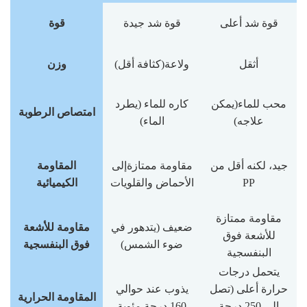
قوة شد أعلى
قوة شد جيدة
قوة
أثقل
ولاعة
(كثافة أقل)
وزن
محب للماء
(يمكن
كاره للماء (يطرد
امتصاص الرطوبة
علاجه)
الماء)
جيد، لكنه أقل من
مقاومة ممتازة
إلى
المقاومة
PP
الأحماض والقلويات
الكيميائية
مقاومة ممتازة
ضعيف (يتدهور في
مقاومة للأشعة
للأشعة فوق
ضوء الشمس)
فوق البنفسجية
البنفسجية
يتحمل درجات
حرارة أعلى (تصل
يذوب عند حوالي
المقاومة الحرارية
إلى 250 درجة
160 درجة مئوية