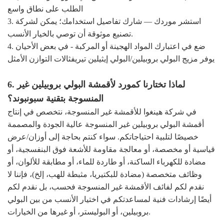
الطلب على نطاق واسع
3. استشر موردك — شارك تفاصيل استخدامك؛ يمكن لشركة
تصنيع موثوقة أن توصي بالخيار الأنسب.
4. ضع في اعتبارك المواد الهجينة أو المركبة - في بعض الأحيان
يوفر مزيج البولي بروبيلين/البولي إيثيلين تيريفثالات التوازن الأمثل
6. لماذا تختارنا كمورد لأقمشة البولي بروبيلين غير
المنسوجة بتقنية سبونبوند؟
في شركة هينغوا للأقمشة غير المنسوجة، نتخصص في إنتاج
أقمشة البولي بروبيلين غير المنسوجة عالية الجودة والمصممة
خصيصًا لتلبية احتياجاتكم. سواء كنتم بحاجة إلى أوزان/عرض
قياسية أو مخصصة، أو معالجة مقاومة للأشعة فوق البنفسجية، أو
مضادة للكهرباء الساكنة، أو طاردة للماء، أو مطابقة للألوان، أو
وظائف متخصصة (مضادة للبكتيريا، مثبطة للهب، إلخ)، فإننا لا
نقدم لكم لفائف الأقمشة غير المنسوجة فحسب، بل نقدم لكم
أيضًا إرشادات فنية لمساعدتكم في اختيار الأنسب من بين البولي
بروبيلين، أو البوليستر، أو غيرها من الخيارات.