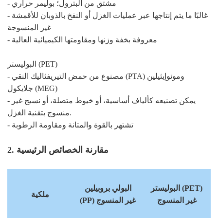
- مشتق من البترول؛ بوليمر حراري
- غالبًا ما يتم إنتاجها عبر عمليات الغزل أو النفخ بالذوبان للأقمشة
غير المنسوجة
- معروفة بخفة وزنها ومقاومتها الكيميائية العالية
البوليستر (PET)
- مصنوع من حمض التيريفثاليك النقي (PTA) ومونوإيثيلين
جلايكول (MEG)
- يمكن تصنيعه كألياف أساسية، أو خيوط متصلة، أو نسيج غير
منسوج بتقنية الغزل.
- تشتهر بالقوة والمتانة ومقاومة الرطوبة
2. مقارنة الخصائص الرئيسية
البوليستر (PET)
البولي بروبيلين
ملكية
غير المنسوج
(PP) غير المنسوج