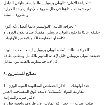
الخرافة الأولى: "البولي بروبيلين والبوليستر قابلان للتبادل"
حقيقة: يختلف أداؤها في ظل ظروف الإجهاد ودرجة الحرارة
والظروف البيئية.
الخرافة الثانية: "البوليستر دائماً أفضل لأنه أقوى"
حقيقة: غالبًا ما يكون البولي بروبيلين مفضلًا عندما يكون الوزن أو
التكلفة أو المقاومة الكيميائية من الأولويات.
الخرافة الثالثة: "مادة البولي بروبيلين ليست صديقة للبيئة"
حقيقة: البولي بروبيلين قابل لإعادة التدوير بالكامل ويتطلب طاقة
أقل لإنتاجه مقارنة بالعديد من البدائل.
5. نصائح للمشترين
1. حدد أولوياتك — اذكر الخصائص المطلوبة: القوة، الوزن،
مقاومة المواد الكيميائية/الأشعة فوق البنفسجية، العمر
الافتراضي، والميزانية
2. طلب ​​عينات — اختبار كلا المادتين في ظروف واقعية قبل