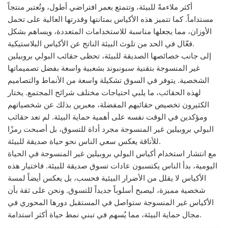
أكثر ملاءمةً للبيئة، وتتمتع بعمر افتراضي أطول، وتُعتبر منتجاً
مستداماً. كما تتميز هذه الأكياس بمتانتها وقدرتها العالية على تحمل
الأوزان، مما يجعلها مناسبة للاستخدامات المتعددة، ويساهم بشكل
فعّال في الحد من تلوث البيئة الناتج عن الأكياس البلاستيكية.
إلى جانب خصائصها الصديقة للبيئة، تحظى حقائب البولي بروبيلين
غير المنسوجة بتقنية سبونبوند بشعبية واسعة بفضل تصميماتها
الشخصية. يتوفر في السوق تشكيلة واسعة من الأنماط والتصاميم
لهذه الحقائب، ما يلبي احتياجات مختلف شرائح المجتمع. يختار
الكثيرون تخصيص حقائبهم المفضلة، معبرين بذلك عن شخصياتهم
ومؤكدين في الوقت نفسه على أهمية حماية البيئة. لم تعد حقائب
البولي بروبيلين غير المنسوجة مجرد أداة للتسوق، بل أصبحت رمزًا
للأناقة يعكس سعي الناس نحو حياة صديقة للبيئة.
مع انتشار استخدام أكياس البولي بروبيلين غير المنسوجة في الحياة
اليومية، بدأ الناس يكتسبون عادات تسوق صديقة للبيئة. فاختيار هذه
الأكياس لا يقلل من الأضرار البيئية فحسب، بل يعكس أيضاً لمسة
شخصية مميزة، ليصبح أسلوباً جديداً للتسوق. ونحن على ثقة بأن
الأكياس غير المنسوجة ستواصل في المستقبل دورها المحوري في
مجال حماية البيئة، مما يُسهم في تبني نمط حياة أكثر استدامة.