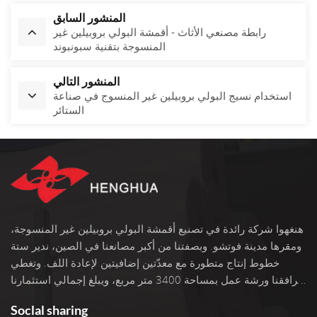
المنشور السابق
رابطة مصنعي الأثاث - أقمشة البولي بروبيلين غير
المنسوجة بتقنية سبونبوند
المنشور التالي
استخدام نسيج البولي بروبيلين غير المنسوج في صناعة
الستائر
هنغهوا شركة رائدة في تصنيع أقمشة البولي بروبيلين غير المنسوجة،
ومقرها مدينة فوتشو. وبصفتنا من أكبر مصانعنا في الصين، ندير ستة
خطوط إنتاج متطورة مع معدّتين إضافيتين لإعادة اللف. وتغطي
مرافقنا ورشة عمل بمساحة 3400 متر مربع، ويبلغ إجمالي استثمارنا
100 مليون يوان. نحن نفخر بأكثر من 22 عامًا من الخبرة في العمل
Soclal sharing
مع الأقمشة غير المنسوجة. نختار فقط أفضل المواد الخام من البولي