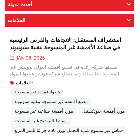
أحدث مدونة
العلامات
استشراف المستقبل: الاتجاهات والفرص الرئيسية
في صناعة الأقمشة غير المنسوجة بتقنية سبونبوند
JAN 08, 2026
بصفتها شركة رائدة في تصنيع أقمشة البولي بروبيلين غير
المنسوجة عالية الجودة، تتطلع شركة فوتشو هينغوا للمواد
الجديدة المحدودة باستمرار إلى المستقبل. من المتوقع أن
العلامات :
يشهد الطلب العالمي على الأقمشة الصناعية غير المنسوجة
هنغوا أقمشة غير منسوجة
نموًا ملحوظًا، بمعدل نمو سنوي مركب يبلغ 8.2%، ليصل إلى
قيمة سوقية قدرها 43.68 مليار دولار أمريكي بحلول عام
مصنع أقمشة غير منسوجة بتقنية سبونبوند
2029. ويعود هذا النمو إلى الاحتياجات المتغيرة في مختلف
مورد أقمشة جيوتكستيل
مورد أقمشة صناعية غير منسوجة
القطاعات الرئيسية، مما يتيح فرصًا واعدة للابتكار والشراكة.يُعدّ
وسائط الترشيح غير المنسوجة
فهم هذه التوجهات أمراً بالغ الأهمية للشركات التي تسعى إلى
حلول مواد موثوقة وعالية الأداء ومتعددة الاستخدامات. دعونا
قماش غير منسوج شديد التحمل بوزن 250 جرامًا للمتر المربع
نستكشف قطاعات النمو الرئيسية التي تُحدث فيها أقمشتنا