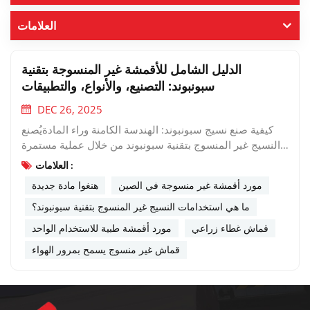
العلامات
الدليل الشامل للأقمشة غير المنسوجة بتقنية
سبونبوند: التصنيع، والأنواع، والتطبيقات
DEC 26, 2025
كيفية صنع نسيج سبونبوند: الهندسة الكامنة وراء المادةيُصنع
النسيج غير المنسوج بتقنية سبونبوند من خلال عملية مستمرة
عالية التحكم تُعرف باسم سبونبوند. تبدأ العملية بحبيبات بوليمر
العلامات :
حراري - غالبًا ما يكون البولي بروبيلين - تُذاب وتُبثق عبر مغازل
مورد أقمشة غير منسوجة في الصين
هنغوا مادة جديدة
دقيقة لتشكيل خيوط متصلة. تُمدد هذه الخيوط وتُبرد وتُوضع
على سير ناقل متحرك بشكل عشوائي. أخيرًا، تُربط الخيوط
ما هي استخدامات النسيج غير المنسوج بتقنية سبونبوند؟
باستخدام طرق حرارية أو كيميائية أو ميكانيكية لإنتاج نسيج
قماش غطاء زراعي
مورد أقمشة طبية للاستخدام الواحد
متماسك ومتجانس. تتيح هذه الطريقة الإنتاجية الفعالة إمكانية
قماش غير منسوج يسمح بمرور الهواء
التصنيع بكميات كبيرة مع الحفاظ على جودة وأداء
ثابتين.سبونبوند مقابل سبونليس: فهم أنواع الأقمشة غير
المنسوجةعلى الرغم من أن كليهما نوعان من الأقمشة غير
المنسوجة، إلا أن الأقمشة المغزولة والأقمشة غير المنسوجة