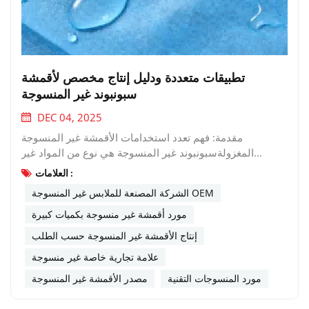
تطبيقات متعددة ودليل إنتاج مخصص لأقمشة
سبونبوند غير المنسوجة
DEC 04, 2025
مقدمة: فهم تعدد استخدامات الأقمشة غير المنسوجة
المغزولةسبونبوند غير المنسوجة هي نوع من المواد غير
المنسوجة تُصنع ببثق بوليمر منصهر، ومدّه إلى خيوط متصلة، ثم
العلامات :
تقويته بالصقل الحراري أو الترابط الكيميائي. تمنح هذه العملية
الشركة المصنعة للملابس غير المنسوجة OEM
التصنيعية سبونبوند غير المنسوجة توازنًا فريدًا من الخصائص:
قوة ممتازة، نفاذية هواء جيدة، وتجانس ممتاز. بصفتنا مصنعين
مورد أقمشة غير منسوجة بكميات كبيرة
معتمدين لسبونبوند غير المنسوجة، فإننا ملتزمون بتوفير حلول
إنتاج الأقمشة غير المنسوجة حسب الطلب
غير منسوجة عالية الجودة ومتعددة الاستخدامات
علامة تجارية خاصة غير منسوجة
لعملائنا.قدراتنا الإنتاجية والمواصفات الفنيةمصنعنا مجهز بآلات
إنتاج متطورة وفريق فني ماهر، مما يمكننا من تلبية المتطلبات
مورد المنسوجات التقنية
مصدر الأقمشة غير المنسوجة
المتنوعة عبر مختلف الصناعات:المعلمةنطاق
المواصفاتوصفوزن10-250 جم/م2من الوزن الخفيف للغاية إلى