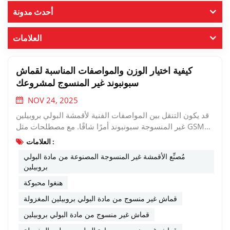
أحدث مدونة
العلامات
كيفية اختيار الوزن والمواصفات المناسبة لقماش
سبونبوند غير المنسوج لمشروعك
NOV 24, 2025
قد يكون التنقل بين المواصفات الفنية لأقمشة البولي بروبيلين
غير المنسوجة سبونبوند أمرًا شاقًا. مع مصطلحات مثل GSM
وقوة الشد والاستطالة، من السهل الشعور بالإرهاق. لكن لا
العلامات :
تقلق! بصفتنا شركة موثوقة مُصنِّع الأقمشة غير المنسوجة
مُصنِّع الأقمشة غير المنسوجة المصنوعة من مادة البولي
المصنوعة من مادة البولي بروبيلين, هنغوا محبوكة هنا لتبسيط
بروبيلين
العملية وتمكينك من اختيار المادة المثالية لتطبيقك.من أكثر
هنغوا محبوكة
الأخطاء شيوعًا اختيار قماش بناءً على سعره أو خاصية واحدة
فقط. فالنظرة الشاملة للمواصفات أساسية للأداء والفعالية من
قماش غير منسوج من مادة البولي بروبيلين المغزولة
حيث التكلفة. 1. الأساس: فهم وزن القماش (GSM)ما هو:GSM
قماش غير منسوج من مادة البولي بروبيلين
تعني جرام لكل متر مربع. إنه المعلمة الأكثر أهمية، والتي تشير
إلى كتلة القماش (وبشكل عام كثافته). لماذا هذا مهم:يرتبط