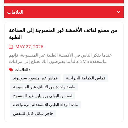
العلامات
من مصنع لفائف الأقمشة غير المنسوجة إلى الصناعة
الطبية
MAY 27, 2026
عندما يفكر الناس في الأقمشة الطبية غير المنسوجة، فإنهم
غالباً ما يفترضون أنك تحتاج إلى مركبات SMS المعقدة
(المنسوجة بتقنية الغزل والنفخ بالذوبان) لكل تطبيق. لكن هذا
العلامات :
ليس صحيحاً.لمجموعة واسعة من المنتجات الطبية ومنتجات
قماش الكمامة الجراحية
قماش غير منسوج سبونبوند
النظافة الشخصية، نسيج غير منسوج من البولي بروبيلين أحادي
الطبقة ليس كافياً فحسب، بل هو الخيار المفضل.دعونا نلقي
طبقة واحدة من الألياف غير المنسوجة
نظرة على أين ولماذا يثق مصنعو الأجهزة الطبية 100% طبقة
لفة من البولي بروبيلين غير المنسوج
واحدة من الألياف غير المنسوجة لمنتجاتهم.ما هو النسيج غير
مادة الرداء الطبي للاستخدام مرة واحدة
المنسوج أحادي الطبقة بتقنية سبونبوند؟يتم تصنيع الألياف
المنسوجة أحادية الطبقة عن طريق بثق خيوط البولي بروبيلين
حاجز سائل قابل للتنفس
المتصلة، ووضعها في شبكة موحدة، وربطها بالحرارة والضغط.
لا طبقة نفخ بالذوبان، لا مواد لاصقة، لا تغليف.الأمر بسيط. إنه