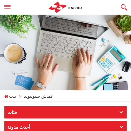
قماش سبونبوند
بيت
فئات
أحدث مدونة