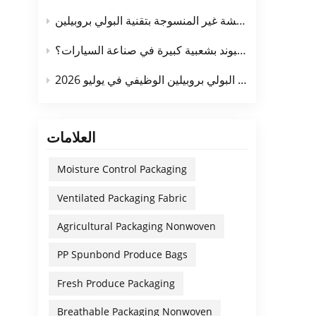
لبولي
الفرق بين الأقمشة غير المنسوجة بتقنية سبونبوند والأقمشة غير المنسوجة بتقنية البولي بروبيلين
خصائص
اليًا
لماذا تحظى أقمشة البولي بروبيلين غير المنسوجة بتقنية سبونبوند بشعبية كبيرة في صناعة السيارات؟
 تفوق
اً في
الطلب في السوق وسعر السوق للأقمشة غير المنسوجة المصنوعة من البولي بروبيلين الوظيفي في يوليو 2026
. وقد
خصائص
الشحن
العلامات
 خلال
نظافة
Moisture Control Packaging
يل (عادةً 80-150 جرامًا للمتر المربع)
 وعلى
Ventilated Packaging Fabric
حماية
Agricultural Packaging Nonwoven
حديثة
تحقيق
PP Spunbond Produce Bags
ئات دقيقة تُطيل
أقمشة
Fresh Produce Packaging
ليدية
Breathable Packaging Nonwoven
أعشاب