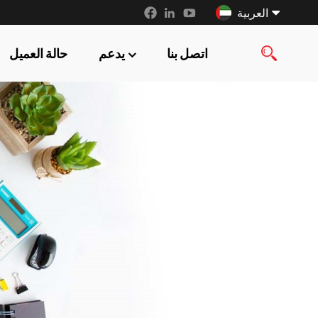
العربية
اتصل بنا
يدعم
حالة العميل
English
français
русский
español
العربية