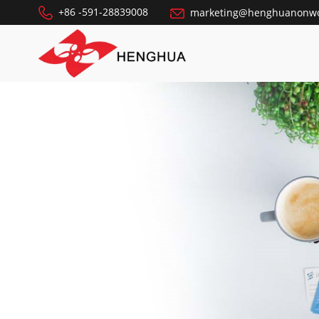
+86 -591-28839008
marketing@henghuanonw