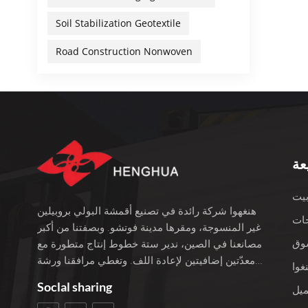
اصيل.
Soil Stabilization Geotextile
ةتضمن
داماً
Road Construction Nonwoven
عايير
تصنيع
أغطية
إعادة
لتلوث
نسوجة
عة
الطبقات
ئيةفي
يت
ن من ابتكار
هنغهوا شركة رائدة في تصنيع أقمشة البولي بروبيلين
الوعي
ات
غير المنسوجة، ومقرها مدينة فوتشو. وبصفتنا من أكبر
قابلة
وق
مصانعنا في الصين، ندير ستة خطوط إنتاج متطورة مع
إعادة
معدّتين إضافيتين لإعادة اللف. وتغطي مرافقنا ورشة
ن خفة
غوا
عمل بمساحة 3400 متر مربع، ويبلغ إجمالي استثمارنا
تتطلب
Soclal sharing
ميل
100 مليون يوان. نحن نفخر بأكثر من 22 عامًا من
 جميع