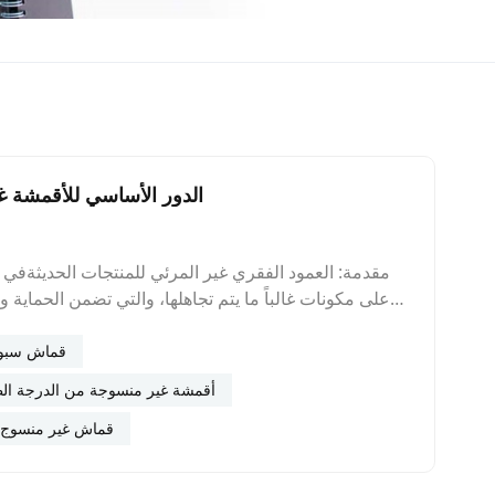
الدور الأساسي للأقمشة غي
مقدمة: العمود الفقري غير المرئي للمنتجات الحديثةفي عا
على مكونات غالباً ما يتم تجاهلها، والتي تضمن الحماية 
غير منسوج من البولي بروبيلين المغزولمادة متعددة الاست
الصناعية. ومع تزايد الضغوط على سلاسل التوريد العال
قماش سبونب
للشركات الساعية إلى تحقيق مزايا تنافسية.فوتشو هنغوا 
أقمشة غير منسوجة من الدرجة الط
المنسوجة المغزولة عالية الأداء والقابلة للتكيف وال
قماش غير منسوج بع
بروبيلين غير المنسوج؟تمثل تقنية سبونبوند مزيجًا رائعًا 
خيوط متصلة تُوضع في شبكات متجانسة وتُربط ح
المنسوجة التقليدية التي قد تتلف أو تتفكك، فإن الأقمش