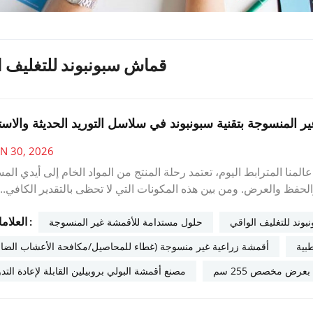
قماش سبونبوند للتغليف ا
ر المنسوجة بتقنية سبونبوند في سلاسل التوريد الحديثة والاست
AN 30, 2026
لمنا المترابط اليوم، تعتمد رحلة المنتج من المواد الخام إلى أيدي الم
والحفظ والعرض. ومن بين هذه المكونات التي لا تحظى بالتقدير الكافي..
خدامات أحدثت ثورة هادئة في مجال التغليف والحماية والعديد من التط
العلامات :
مية لتحقيق الكفاءة والاستدامة، يصبح فهم دور هذه المادة أمراً بالغ ال
وند للتغليف الواقي
حلول مستدامة للأقمشة غير المنسوجة
المواد الجديدة المحدودةلقد أمضينا سنوات في إتقان فن تصنيع الأقمش
بية
أقمشة زراعية غير منسوجة (غطاء للمحاصيل/مكافحة الأعشاب الضار
تي تلبي المتطلبات المتطورة لمختلف الصناعات.علم المواد: لماذا يتميز ا
رض مخصص 255 سم
مصنع أقمشة البولي بروبيلين القابلة لإعادة التدو
بين علم البوليمرات وهندسة النسيج. فمن خلال بثق حبيبات البولي بروبيلي
راريًا، يُنتج المصنّعون أقمشة ذات خصائص استثنائية. وعلى عكس ال
ة غير المنسوجة بتقنية سبونبوند توفرقوة ثابتة في جميع الاتجاهاتبفضل 