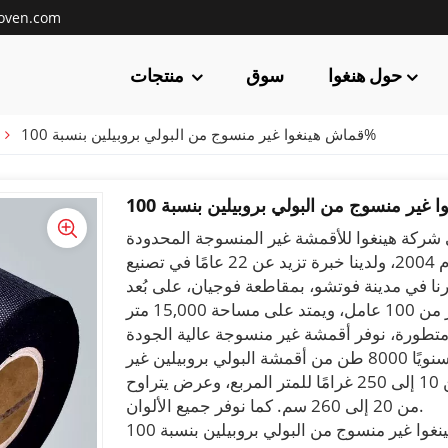
oven.com
حول هنغوا
سوق
منتجات
قماش هينغوا غير منسوج من البولي بروبيلين بنسبة 100%
تأسست شركتنا، فوتشو هينغوا للمواد الجديدة، عام 2004، ولدينا خبرة تزيد عن 22 عامًا في تصنيع
نا في مدينة فوتشو، بمقاطعة فوجيان، على بُعد
24 كيلومترًا من مطار تشانغله الدولي. يضم مصنعنا أكثر من 100 عامل، ويمتد على مساحة 15,000 متر
متطورة، نوفر أقمشة غير منسوجة عالية الجودة
تحظى بشعبية واسعة لعملائنا في جميع أنحاء العالم. ننتج سنويًا 8000 طن من أقمشة البولي بروبيلين غير
المنسوجة عالية الجودة بنسبة 100%، بأوزان تتراوح من 10 إلى 250 غرامًا للمتر المربع، وعرض يتراوح
من 20 إلى 260 سم. كما نوفر جميع الألوان.