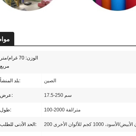
موا
الوزن: 70 غرام/متر
مربع
الصين
بلد المنشأ:
17.5-250 سم
عرض:
100-2000 متر/لفة
طول:
ض/الأسود، 1000 كجم للألوان الأخرى
الحد الأدنى للطلب: