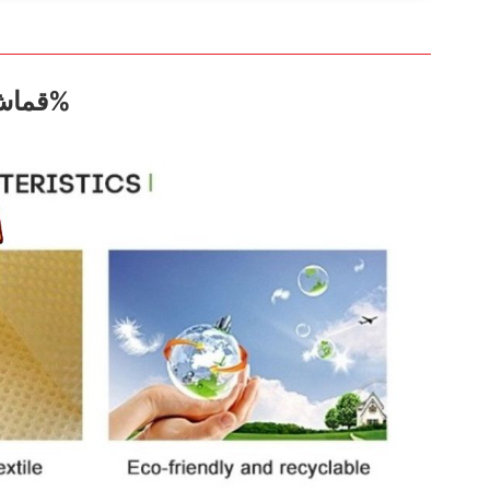
قماش هينغوا غير منسوج من البولي بروبيلين بنسبة 100%