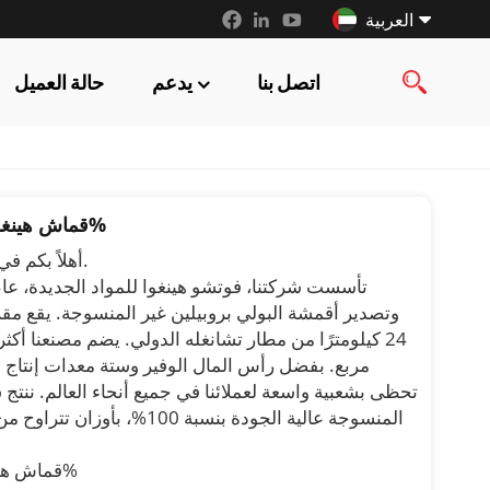
العربية
اتصل بنا
يدعم
حالة العميل
English
français
русский
قماش هينغوا غير منسوج من البولي بروبيلين بنسبة 100%
español
أهلاً بكم في شركة هينغوا للأقمشة غير المنسوجة المحدودة.
العربية
وتصدير أقمشة البولي بروبيلين غير المنسوجة. يقع مقر
مربع. بفضل رأس المال الوفير وستة معدات إنتاج 
قماش هينغوا غير منسوج من البولي بروبيلين بنسبة 100%