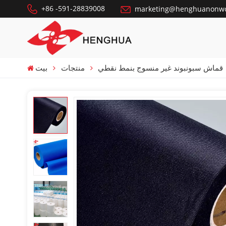
+86 -591-28839008
marketing@henghuanonw
قماش سبونبوند غير منسوج بنمط نقطي
منتجات
بيت