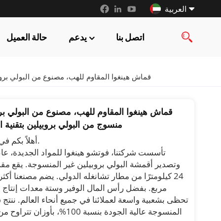
العربية
اتصل بنا
يدعم
حالة العميل
English
français
قماش هينغوا المقاوم للهب، مصنوع من البولي بروب
русский
قماش هينغوا المقاوم للهب، مصنوع من البولي برو
español
منسوج من البولي بروبيلين بتقنية 
العربية
أهلاً بكم في شركة هينغوا للأقمشة غير المنسوجة المحدودة.
وتصدير أقمشة البولي بروبيلين غير المنسوجة. يقع مقر
مربع. بفضل رأس المال الوفير وستة معدات إنتاج 