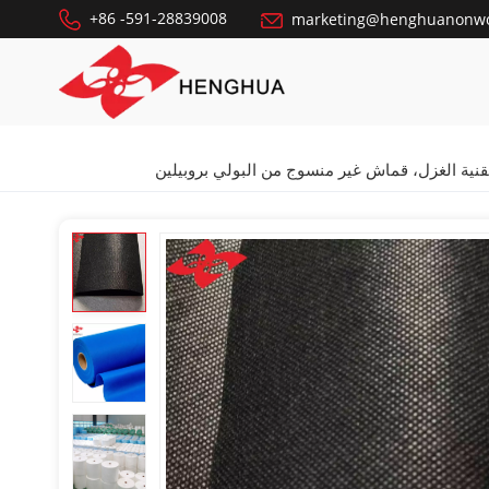
+86 -591-28839008
marketing@henghuanonw
قنية الغزل، قماش غير منسوج من البولي بروبيلين