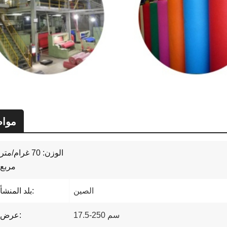
موا
الوزن: 70 غرام/متر
مربع
الصين
بلد المنشأ:
17.5-250 سم
عرض: