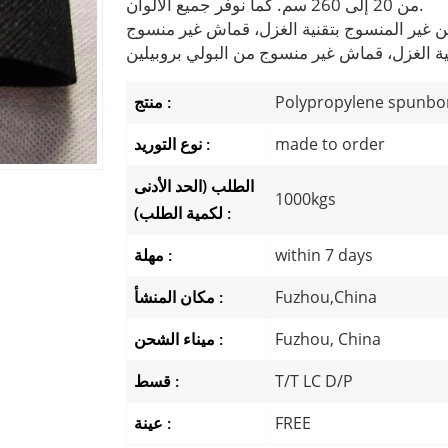
من 20 إلى 260 سم. كما نوفر جميع الألوان.
ن غير المنسوج بتقنية الغزل، قماش غير منسوج
نية الغزل، قماش غير منسوج من البولي بروبيلين
Polypropylene spunbo
منتج :
made to order
نوع التوريد :
الطلب (الحد الأدنى
1000kgs
لكمية الطلب) :
within 7 days
مهلة :
Fuzhou,China
مكان المنشأ :
Fuzhou, China
ميناء الشحن :
T/T LC D/P
قسط :
FREE
عينة :