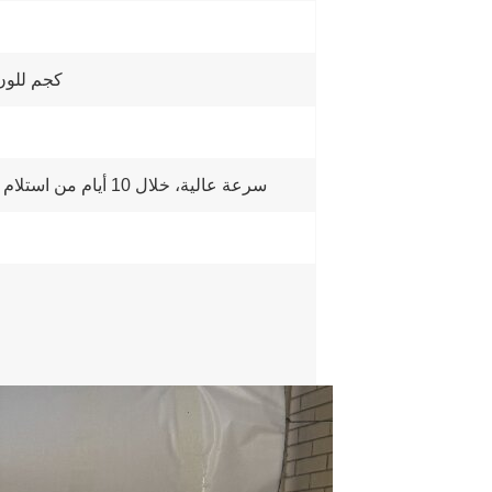
200 كجم للون الأبي
سرعة عالية، خلال 10 أيام من استلام دفعة مقدمة بنسبة 30% عبر التحويل المصرفي