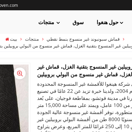
oven.com
حول هنغوا
سوق
منتجات
قماش سبونبوند غير منسوج بنمط نقطي
منتجات
بيت
يلين غير المنسوج بتقنية الغزل، قماش غير منسوج من البولي بروبيلين بت
بيلين غير المنسوج بتقنية الغزل، قماش غير
الغزل، قماش غير منسوج من البولي بروبيلين
تأسست شركتنا، فوتشو هينغوا للمواد الجديدة، عام 2004، ولدينا خبرة تزيد عن 22 عامًا في تصنيع
نا في مدينة فوتشو، بمقاطعة فوجيان، على بُعد
24 كيلومترًا من مطار تشانغله الدولي. يضم مصنعنا أكثر من 100 عامل، ويمتد على مساحة 15,000 متر
متطورة، نوفر أقمشة غير منسوجة عالية الجودة
تحظى بشعبية واسعة لعملائنا في جميع أنحاء العالم. ننتج سنويًا 8000 طن من أقمشة البولي بروبيلين غير
المنسوجة عالية الجودة بنسبة 100%، بأوزان تتراوح من 10 إلى 250 غرامًا للمتر المربع، وعرض يتراوح