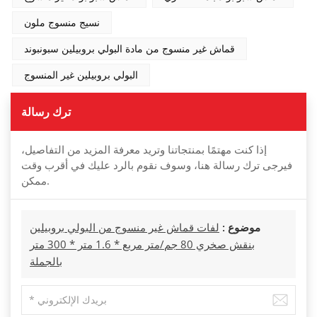
نسيج منسوج ملون
قماش غير منسوج من مادة البولي بروبيلين سبونبوند
البولي بروبيلين غير المنسوج
ترك رسالة
إذا كنت مهتمًا بمنتجاتنا وتريد معرفة المزيد من التفاصيل،
فيرجى ترك رسالة هنا، وسوف نقوم بالرد عليك في أقرب وقت
ممكن.
موضوع :
لفات قماش غير منسوج من البولي بروبيلين
بنقش صخري 80 جم/متر مربع * 1.6 متر * 300 متر
بالجملة