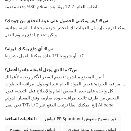
الطلب العام: 7-12 يومًا بعد استلام 30% دفعة مقدمة.
س5: كيف يمكنني الحصول على عينة للتحقق من جودتك؟
يمكننا ترتيب إرسال العينات لك لفحص جودة منتجاتنا. العينة مجانية،
ولكن تحتاج لدفع رسوم النقل.
س6: أي دفع يمكنك قبوله؟
عادة يمكننا العمل بشروط T/T أو شروط L/C.
س7: ما الذي يجعل أقمشة هانغوا أفضل؟
أ. من المصنع مباشرة: تقديم السعر الأكثر ربحية لأعمالك.
ب. مراقبة الجودة: فحص المواد الخام عند الوصول، مراقبة الخطوات
كل واحدة على حدة، الفحص العام والإصلاح قبل التعبئة، قبول
الفحص من طرف ثالث. مراقبة جودة صارمة وفق المعيار الدولي.
نحن نقبل T/T، L/C إلخ. يمكنك أيضًا ترتيب الدفع عبر Alibaba.
قماش PP Spunbond غير منسوج منقوش
العلامات الساخنة :
قماش سبونبوند بنمط صخري
قماش سبونبوند غير منسوج