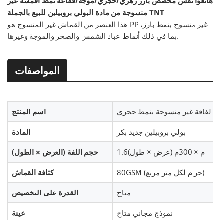
هانغوا نقش مخصص بارز زهري/حجري/موجة/ففاعة نمط أقمشة غير
منسوجة من مادة البولي بروبيلين للبيع بالجملة TNT
هذا العنصر من القماش غير المنسوج هو PP غير منسوج بنمط بارز،
بما في ذلك أنماط عباد الشمس والصخر والموجة وغيرها.
المواصفات
اسم المنتج
بولي بروبيلين جديد بكر
المادة
1.6م × 300م (عرض × طول)
حجم اللفة (العرض × الطول)
80GSM (جرام لكل متر مربع)
كثافة القماش
متاح
القدرة على التخصيص
نموذج مجاني متاح
عينة