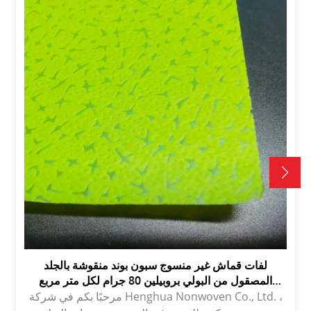
لفات قماش غير منسوج سبون بوند منقوشة بالجلد
المصقول من البولي بروبيلين 80 جرام لكل متر مربع
بالجملة قماش TNT
مرحبًا بكم في شركة Henghua Nonwoven Co., Ltd. ،