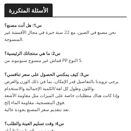
الأسئلة المتكررة
س1: هل أنت مصنع؟
نحن مصنع في الصين، مع 22 سنة خبرة في مجال الأقمشة غير
المنسوجة.
س2: ما هي منتجاتك الرئيسية؟
قماش غير منسوج سبونبوند من PP النوع S.
س3: كيف يمكنني الحصول على سعر تنافسي؟
يرجى تزويدنا بالتفاصيل قدر الإمكان، بما في ذلك الوزن والعرض
واللون وطول كل لفة/الكمية الإجمالية والاستخدام.
وإذا كانت هناك متطلبات خاصة على الميزات مثل مقاومة الأشعة
فوق البنفسجية، مقاومة الماء إلخ.
نعد بتقديم سعر المصنع بجودة عالية.
س4: وقت تسليم العينة والطلب؟
وقت ترتيب العينات: 2-3 أيام.