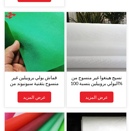
سبونبوند.
نسيج هينغوا غير منسوج من
قماش بولي بروبيلين غير
البولي بروبيلين بنسبة 100%
منسوج بتقنية سبونبوند من
مصنع هينغوا للمعدات
الأصلية
عرض المزيد
عرض المزيد