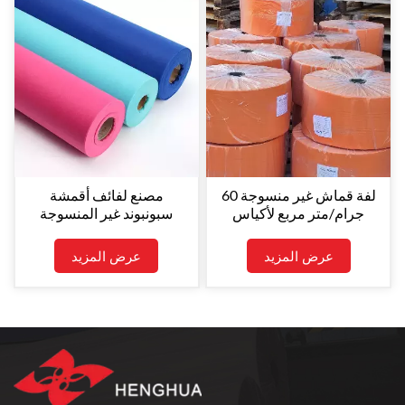
لفة قماش غير منسوجة 60
مصنع لفائف أقمشة
جرام/متر مربع لأكياس
سبونبوند غير المنسوجة
التسوق - مادة البولي
الممتازة - مادة البولي
بروبيلين المتينة (لفة جامبو
بروبيلين الصديقة للبيئة عالية
عرض المزيد
عرض المزيد
غير منسوجة)
القوة، قابلة للتهوية ومقاومة
للماء للاستخدام الصناعي