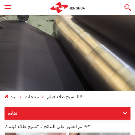
نسيج طلاء فيلم PP
منتجات
بيت
فئات
2 تم العثور على النتائج لـ "نسيج طلاء فيلم PP"