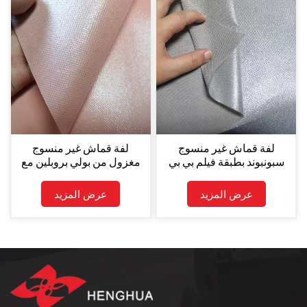
لفة قماش غير منسوج
لفة قماش غير منسوج
سبونبوند بطبقة فيلم بي بي
مغزول من بولي بروبلين مع
من هنغ هوا
طلاء فيلم بيج بوزن 75 جرام/
م²
عرض المزيد
عرض المزيد