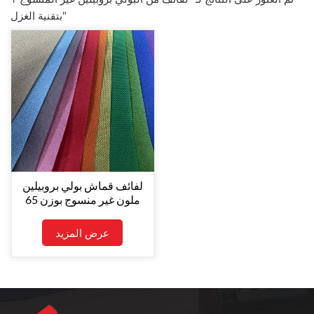
بتقنية الغزل"
لفائف قماش بولي بروبيلين
ملون غير منسوج بوزن 65
جرامًا للمتر المربع لصنع
حقائب متينة
عرض المزيد