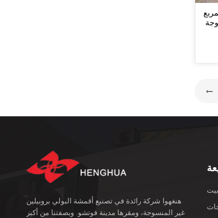
تر المربع
وجة
طبقة
عة
يت
هنغهوا شركة رائدة في تصنيع أقمشة البولي بروبيلين
ات
غير المنسوجة، ومقرها مدينة فوتشو. وبصفتنا من أكبر