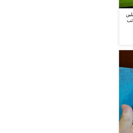
لين
ائب