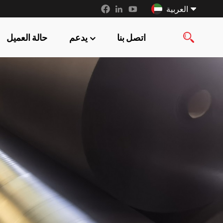
العربية
اتصل بنا
يدعم
حالة العميل
English
français
русский
español
العربية