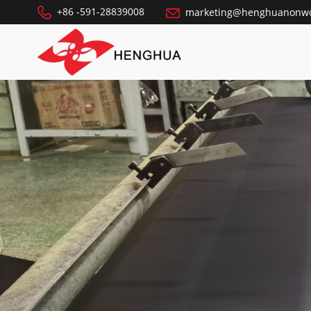
+86 -591-28839008
marketing@henghuanonw