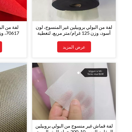
لفة من البولي بروبيلين غير المنسوج، لون
لفة من الب
أسود، وزن 125 غرام/متر مربع، لتغطية
الأرائك
أحم
عرض المزيد
لفة قماش غير منسوج من البولي بروبيلين
المقاوم للهب، 10-200 جرام للمتر المربع،