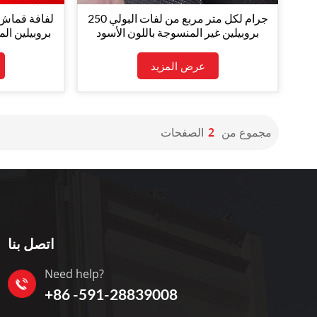
250 جرام لكل متر مربع من لفات البولي
لفافة قماش 
بروبيلين غير المنسوجة باللون الأسود
بروبيلين الم
حسب الطلب، حجم لفة المصنع بالجملة
عرض المزيد
مجموع من
2
الصفحات
اتصل بنا
Need help?
+86 -591-28839008