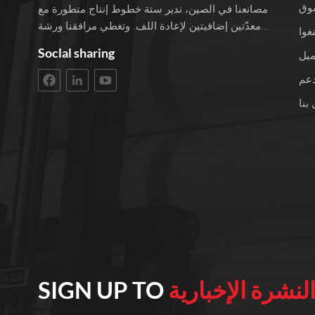
وق
مصانعنا في الصين، ندير ستة خطوط إنتاج متطورة مع
معدّتين إضافيتين لإعادة اللف. وتغطي مرافقنا ورشة
غوا
عمل بمساحة 3400 متر مربع، ويبلغ إجمالي استثمارنا
Soclal sharing
ميل
100 مليون يوان. نحن نفخر بأكثر من 22 عامًا من
الخبرة في العمل مع الأقمشة غير المنسوجة. نختار
دعم
فقط أفضل المواد الخام من البولي بروبيلين لمنتجاتنا.
بنا
يقع عملاؤنا في جميع أنحاء العالم. نحن نعمل باستمرار
على تطوير إنتاجنا للبقاء على صلة. نؤمن بالعمليات
الموثوقة والجودة الثابتة كل عام، نقوم بتصنيع 10000
طن متري من الأقمشة غير المنسوجة عالية الجودة
من مادة البولي بروبيلين المغزولة من 10 جرام إلى
250 جرام للمتر المربع وعرض يتراوح من 15 إلى 260
سم. تُستخدم منتجاتنا على نطاق واسع في صناعة
التغليف، والمجالات الطبية، والمنسوجات المنزلية،
والأثاث والزراعة، مثل أكياس التسوق، وأكياس البدلة،
وصندوق التخزين، وقناع الوجه، وغطاء الوسادة،
وغطاء زنبرك الأريكة، وأكياس الفاكهة. تُباع منتجات
لنشرة الإخبارية
SIGN UP TO
هنغهوا غير المنسوجة بشكل جيد في دول ومناطق مثل
أمريكا الجنوبية وجنوب شرق آسيا وأفريقيا وجنوب