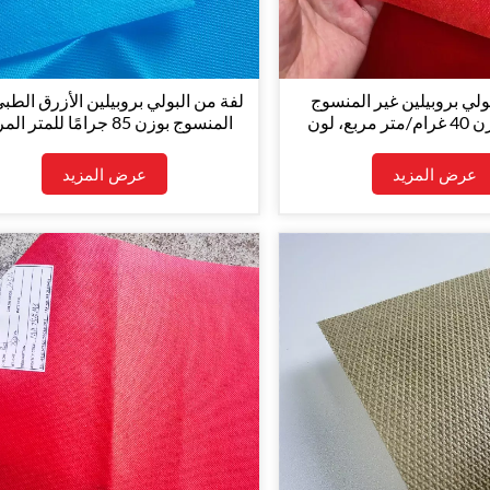
ولي بروبيلين غير المنسوج
لفة من البولي بروبيلين الأزرق الطب
70617، وزن 40 غرام/متر مربع، لون
المنسوج بوزن 85 جرامًا للمتر ا
ر، لصناعة الأكياس
مخصصة لمنتجات النظافة الشخص
عرض المزيد
عرض المزيد