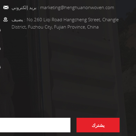
marketing@henghuanonwoven.com
بريد إلكتروني :
No.260 Liqi Road Hangcheng Street, Changle
يضيف :
District, Fuzhou City, Fujian Province, China
ق
ق
ق
يشترك