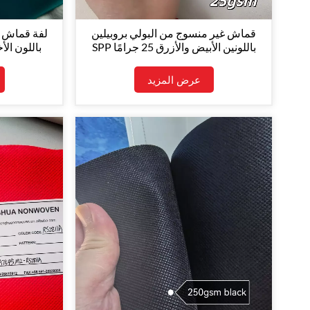
قماش غير منسوج من البولي بروبيلين
لفة قماش غ
SPP باللونين الأبيض والأزرق 25 جرامًا
للمتر المربع لإنتاج أقنعة الوجه مادة
الطبقة الأولى/الثالثة
عرض المزيد