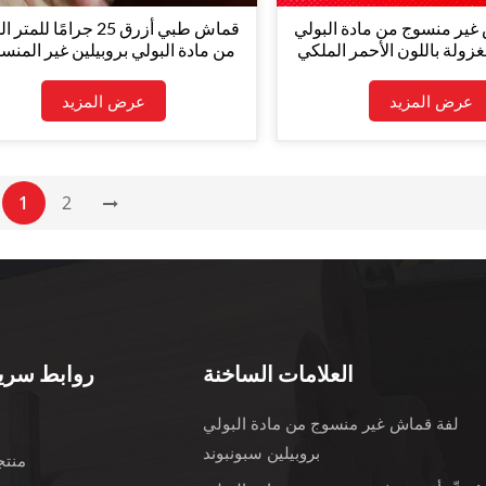
غير منسوج من مادة البولي
قماش طبي أزرق 25 جرامًا للم
غزولة باللون الأحمر الملكي
من مادة البولي بروبيلين غير المنس
RS-2811A بحجم مخصص لصناعة الأثاث
المغزولة لإنتاج أقنعة الوجه مادة ال
والتغليف
الأولى/الثالثة
عرض المزيد
عرض المزيد
1
2
العلامات الساخنة
روابط سري
لفة قماش غير منسوج من مادة البولي
ب
بروبيلين سبونبوند
منتج