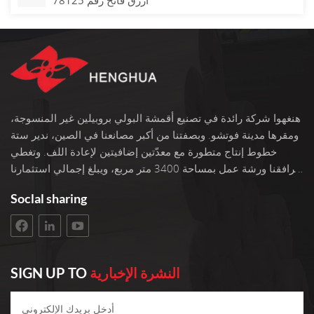
هنغهوا شركة رائدة في تصنيع أقمشة البولي بروبيلين غير المنسوجة،
ومقرها مدينة فوتشو. وبصفتنا من أكبر مصانعنا في الصين، ندير ستة
خطوط إنتاج متطورة مع معدّتين إضافيتين لإعادة اللف. وتغطي
مرافقنا ورشة عمل بمساحة 3400 متر مربع، ويبلغ إجمالي استثمارنا
100 مليون يوان. نحن نفخر بأكثر من 22 عامًا من الخبرة في العمل
Soclal sharing
مع الأقمشة غير المنسوجة. نختار فقط أفضل المواد الخام من البولي
بروبيلين لمنتجاتنا. يقع عملاؤنا في جميع أنحاء العالم. نحن نعمل
باستمرار على تطوير إنتاجنا للبقاء على صلة. نؤمن بالعمليات
الموثوقة والجودة الثابتة كل عام، نقوم بتصنيع 10000 طن متري من
الأقمشة غير المنسوجة عالية الجودة من مادة البولي بروبيلين
النشرة الإخبارية
SIGN UP TO
المغزولة من 10 جرام إلى 250 جرام للمتر المربع وعرض يتراوح من
15 إلى 260 سم. تُستخدم منتجاتنا على نطاق واسع في صناعة