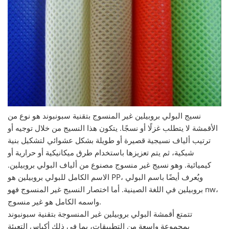
نسيج البولي بروبيلين غير المنسوج بتقنية سبونبوند هو نوع من
الأقمشة لا يتطلب غزلًا أو نسجًا. يتكون هذا النسيج من خلال توجيه أو
ترتيب ألياف نسيجية قصيرة أو طويلة بشكل عشوائي لتشكيل بنية
شبكية، ثم يتم تعزيزها باستخدام طرق ميكانيكية أو حرارية أو
كيميائية. وهو نسيج غير منسوج مصنوع من ألياف البولي بروبيلين.
الاسم الكامل للبولي بروبيلين هو PP، ويُعرف أيضًا باسم البولي
بروبيلين في اللغة الصينية. أما اختصار النسيج غير المنسوج فهو nw،
واسمه الكامل هو غير منسوج.
تتمتع أقمشة البولي بروبيلين غير المنسوجة بتقنية سبونبوند
بمجموعة واسعة من التطبيقات، بما في ذلك أكياس التعبئة