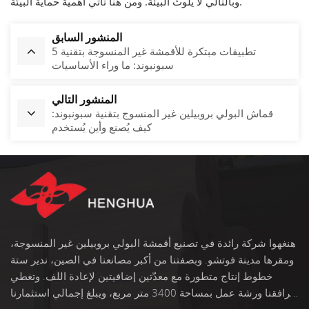
وبالتالي لا يُلوث البيئة. ومن هنا تأتي أهمية حماية البيئة.
المنشور السابق
5 تطبيقات مبتكرة للأقمشة غير المنسوجة بتقنية
سبونبوند: ما وراء الأساسيات
المنشور التالي
قماش البولي بروبيلين غير المنسوج بتقنية سبونبوند:
كيف يُصنع وأين يُستخدم
هنغهوا شركة رائدة في تصنيع أقمشة البولي بروبيلين غير المنسوجة،
ومقرها مدينة فوتشو. وبصفتنا من أكبر مصانعنا في الصين، ندير ستة
خطوط إنتاج متطورة مع معدّتين إضافيتين لإعادة اللف. وتغطي
مرافقنا ورشة عمل بمساحة 3400 متر مربع، ويبلغ إجمالي استثمارنا