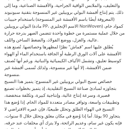
والتغليف، والملابس الواقية الجراحية، والأقمشة الصناعية، وما إلى
ذلك. يتم إنتاج أقمشة البولي بروبيلين غير المنسوجة بتقنية سبونبوند
(المعروفة أيضًا باسم الأقمشة غير المنسوجة) باستخدام حبيبات
البولي بروبيلين (مادة PP، الاسم الإنجليزي NonWoven) كمواد خام،
من خلال عملية مستمرة من خطوة واحدة تتضمن الصهر بدرجة حرارة
عالية، والغزل، ووضع الفولاذ، والضغط الساخن واللف.
يُطلق عليها اسم "قماش" نظرًا لمظهرها وخصائصها. تُصنع هذه
الأقمشة على آلات الورق الرطبة أو الجافة باستخدام الماء أو الهواء
كوسيط تعليق، وتشمل الألياف الكيميائية والنباتية. ورغم أنها تُصنف
ضمن الأقمشة، إلا أنها غير منسوجة، ولذلك تُسمى أقمشة غير
منسوجة.
خصائص نسيج البولي بروبيلين غير المنسوج: يتميز هذا النسيج
بتجاوزه لمبادئ صناعة النسيج التقليدية، إذ يتميز بخطوات تصنيع
قصيرة، وسرعة إنتاج عالية، وإنتاجية كبيرة، وتكلفة منخفضة،
وتطبيقات واسعة، وتوافر مصادر متعددة للمواد الخام. إذا وُضع هذا
النسيج في الهواء الطلق وتحلل طبيعيًا، فإن عمره الافتراضي لا
يتجاوز 90 يومًا. أما إذا وُضع في مكان مغلق وتحلل خلال 8 سنوات،
فإنه يكون غير سام، وعديم الرائحة، ولا يترك أي مخلفات عند حرقه،