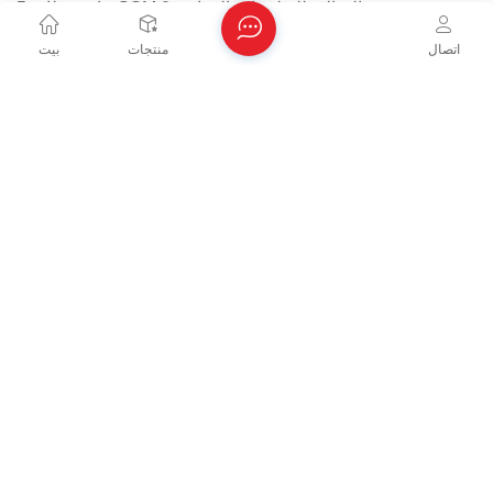
5. ما هو نظام GSM المثالي للتطبيقات الزراعية؟
تتراوح الاستخدامات الزراعية عادةً من
من 15 إلى 60 جرامًا
، وذلك
اتصال
منتجات
بيت
حسب نوع المحصول والظروف المناخية.
المنشور السابق
لقد تجاوز نسيج البولي بروبيلين غير المنسوج مبادئ
النسيج التقليدية
المنشور التالي
كيف يمكن لاختيار أقمشة البولي بروبيلين غير المنسوجة
القابلة لإعادة التدوير أن يرتقي بعلامتك التجارية ويحمي
كوكبنا
هنغهوا شركة رائدة في تصنيع أقمشة البولي بروبيلين غير المنسوجة،
ومقرها مدينة فوتشو. وبصفتنا من أكبر مصانعنا في الصين، ندير ستة