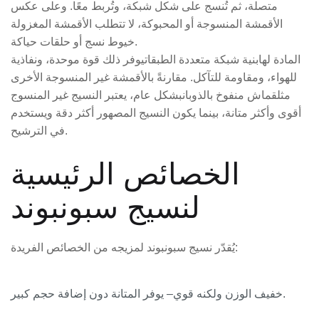
متصلة، ثم تُنسج على شكل شبكة، وتُربط معًا. وعلى عكس
الأقمشة المنسوجة أو المحبوكة، لا تتطلب الأقمشة المغزولة
خيوط نسج أو حلقات حياكة.
المادة لها
بنية شبكة متعددة الطبقات
يوفر ذلك قوة موحدة، ونفاذية
للهواء، ومقاومة للتآكل. مقارنةً بالأقمشة غير المنسوجة الأخرى
مثل
قماش منفوخ بالذوبان
بشكل عام، يعتبر النسيج غير المنسوج
أقوى وأكثر متانة، بينما يكون النسيج المصهور أكثر دقة ويستخدم
في الترشيح.
الخصائص الرئيسية
لنسيج سبونبوند
يُقدّر نسيج سبونبوند لمزيجه من الخصائص الفريدة:
– يوفر المتانة دون إضافة حجم كبير.
خفيف الوزن ولكنه قوي