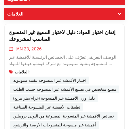
العلامات
إتقان اختيار المواد: دليل لاختيار النسيج غير المنسوج
المناسب لمشروعك
JAN 23, 2026
الوصف التعريفي:تعرّف على الخصائص الرئيسية للأقمشة غير
المنسوجة بتقنية سبونبوند مع شركة فوتشو هينغوا للمواد
الجديدة. يساعدك هذا الدليل على اختيار الوزن والعرض
العلامات :
والخصائص المثالية لتطبيقات البناء والترشيح والتعبئة والتغليف
اختيار الأقمشة غير المنسوجة بتقنية سبونبوند
والنظافة.إن اختيار المادة المثالية لمنتجك قد يكون الفيصل بين
النجاح والفشل. وذلك في تطبيقات صناعية واستهلاكية لا حصر
مصنع متخصص في تصنيع الأقمشة غير المنسوجة حسب الطلب
لها.نسيج غير منسوج من البولي بروبيلين المغزولبرزت هذه
دليل وزن الأقمشة غير المنسوجة (غرام/متر مربع)
التقنية كخيارٍ رائد، إذ تُقدّم مزيجًا مثاليًا من القوة والتنوع
تطبيقات الأقمشة غير المنسوجة الصناعية
والفعالية من حيث التكلفة. ولكن، مع استخدام مصطلحات مثل
GSM، واتجاه الألياف، ومقاومة الأشعة فوق البنفسجية، كيف
خصائص الأقمشة غير المنسوجة المصنوعة من البولي بروبيلين
يُمكنك اجتياز عملية الاختيار؟فيفوتشو هنغوا المواد الجديدة
أقمشة غير منسوجة للمنسوجات الأرضية والترشيح
المحدودةنحن متخصصون في تصنيع أقمشة غير منسوجة عالية