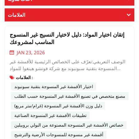
العلامات
إتقان اختيار المواد: دليل لاختيار النسيج غير المنسوج
المناسب لمشروعك
JAN 23, 2026
الوصف التعريفي:تعرّف على الخصائص الرئيسية للأقمشة غير
المنسوجة بتقنية سبونبوند مع شركة فوتشو هينغوا للمواد
الجديدة. يساعدك هذا الدليل على اختيار الوزن والعرض
العلامات :
والخصائص المثالية لتطبيقات البناء والترشيح والتعبئة والتغليف
اختيار الأقمشة غير المنسوجة بتقنية سبونبوند
والنظافة.إن اختيار المادة المثالية لمنتجك قد يكون الفيصل بين
النجاح والفشل. وذلك في تطبيقات صناعية واستهلاكية لا حصر
مصنع متخصص في تصنيع الأقمشة غير المنسوجة حسب الطلب
لها.نسيج غير منسوج من البولي بروبيلين المغزولبرزت هذه
دليل وزن الأقمشة غير المنسوجة (غرام/متر مربع)
التقنية كخيارٍ رائد، إذ تُقدّم مزيجًا مثاليًا من القوة والتنوع
تطبيقات الأقمشة غير المنسوجة الصناعية
والفعالية من حيث التكلفة. ولكن، مع استخدام مصطلحات مثل
GSM، واتجاه الألياف، ومقاومة الأشعة فوق البنفسجية، كيف
خصائص الأقمشة غير المنسوجة المصنوعة من البولي بروبيلين
يُمكنك اجتياز عملية الاختيار؟فيفوتشو هنغوا المواد الجديدة
أقمشة غير منسوجة للمنسوجات الأرضية والترشيح
المحدودةنحن متخصصون في تصنيع أقمشة غير منسوجة عالية