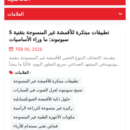
العلامات
5 تطبيقات مبتكرة للأقمشة غير المنسوجة بتقنية
سبونبوند: ما وراء الأساسيات
FEB 06, 2026
مقدمة: اكتشاف التنوع الخفي للأقمشة غير المنسوجة بتقنية
سبونبوندفي المشهد الصناعي سريع التطور اليوم، غالبًا ما ينشأ
ابتكار المواد ليس من ابتكار مواد جديدة كليًا، بل من اكتشاف
العلامات :
تطبيقات جديدة للمواد الموجودة. هذا هو الحال مع نسيج البولي
تطبيقات مبتكرة للأقمشة غير المنسوجة
بروبيلين غير المنسوج بتقنية سبونبوند، وهي مادة معروفة
بخصائصها الأساسية، ومع ذلك لا يزال نطاق استخدامها يتسع
نسيج سبونبوند لعزل الصوت في السيارات
ليشمل مجالات جديدة مذهلة. في شركة فوتشو هينغوا للمواد
حلول ذكية للأقمشة الجيوتكستايلية
الجديدة المحدودة، شهدنا بأنفسنا كيف يستفيد عملاؤنا في
ركيزة غير منسوجة للزراعة الرأسية
مختلف الصناعات من أقمشة سبونبوند المصممة خصيصًا لحل
تحديات فريدة وابتكار منتجات مبتكرة. يتجاوز هذا الاستكشاف
مكونات الأجهزة الطبية غير المنسوجة
الاستخدامات التقليدية ليكشف عن خمسة تطبيقات متطورة
قماش تقني مستدام للأزياء
تُظهر قدرة المادة المذهلة على التكيف، ولماذا أصبحت