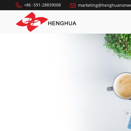
+86 -591-28839008
marketing@henghuanonw