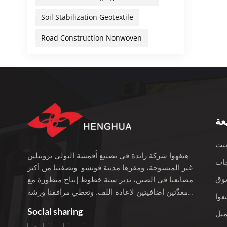
 الأمن
Soil Stabilization Geotextile
ية في
أقمشة
Road Construction Nonwoven
 وعلى
دامها
 التي
ودرجة
ختلاف
الدعم
عة
لخضراوات الصغيرة
لأبيض
يت
اخلية
هنغهوا شركة رائدة في تصنيع أقمشة البولي بروبيلين
منسوجة
ات
غير المنسوجة، ومقرها مدينة فوتشو. وبصفتنا من أكبر
ليشمل
وق
مصانعنا في الصين، ندير ستة خطوط إنتاج متطورة مع
لنشطة
معدّتين إضافيتين لإعادة اللف. وتغطي مرافقنا ورشة
وتشمل
غوا
عمل بمساحة 3400 متر مربع، ويبلغ إجمالي استثمارنا
رارته
Soclal sharing
ميل
100 مليون يوان. نحن نفخر بأكثر من 22 عامًا من
لحيوي