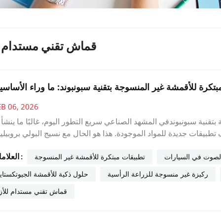
قماش تقني مستدام لل
مبتكرة للأقمشة غير المنسوجة بتقنية سبونبوند: ما وراء الأساسي
EB 06, 2026
قنية سبونبوندفي المشهد الصناعي سريع التطور اليوم، غالبًا ما ينشأ ا
 تطبيقات جديدة للمواد الموجودة. هذا هو الحال مع نسيج البولي بروبيلي
ساسية، ومع ذلك لا يزال نطاق استخدامها يتسع ليشمل مجالات جديدة م
العلامات :
شهدنا بأنفسنا كيف يستفيد عملاؤنا في مختلف الصناعات من أقمشة سبو
الصوت في السيارات
تطبيقات مبتكرة للأقمشة غير المنسوجة
ات مبتكرة. يتجاوز هذا الاستكشاف الاستخدامات التقليدية ليكشف عن
ركيزة غير منسوجة للزراعة الرأسية
حلول ذكية للأقمشة الجيوتكستايل
تطبيقات متطورة تُظهر قدرة المادة المذهلة على التكيف، ولماذا أصبحت الت
قماش تقني مستدام للأزي
عريةيواجه التخطيط الحضري الحديث تحديات متزايدة نتيجة ازدياد حدة
 إلى استخدام الأقمشة غير المنسوجة المصنعة بتقنية الغزل كعناصر أساس
ر:بخلاف المنسوجات الأرضية التقليدية التي تفصل طبقات التربة ببساطة