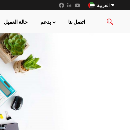
العربية
اتصل بنا
يدعم
حالة العميل
English
français
русский
español
العربية