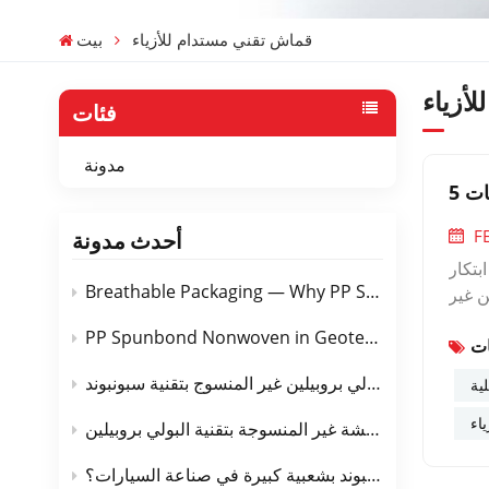
قماش تقني مستدام للأزياء
بيت
أزياء
فئات
مدونة
ات
F
أحدث مدونة
بتكار
Breathable Packaging — Why PP Spunbond Nonwoven Is the Perfect Choice
ن غير
ذهلة.
PP Spunbond Nonwoven in Geotextiles — Road, Drainage & Erosion Control
نبوند
 خمسة
عمر خدمة نسيج البولي بروبيلين غير المنسوج بتقنية سبونبوند
ية
خصيصات أكثر أهمية من أي وقت مضى.1. البنية التحتية
اء
 هطول
الفرق بين الأقمشة غير المنسوجة بتقنية سبونبوند والأقمشة غير المنسوجة بتقنية البولي بروبيلين
ية في
لماذا تحظى أقمشة البولي بروبيلين غير المنسوجة بتقنية سبونبوند بشعبية كبيرة في صناعة السيارات؟
، يتم