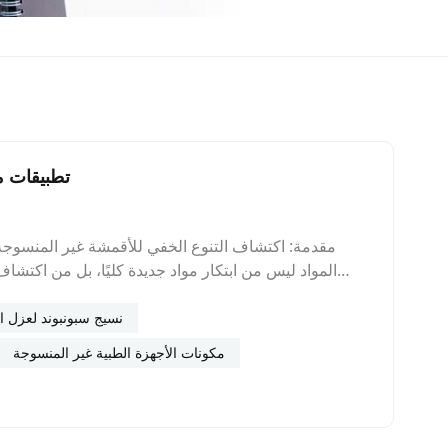
5 تطبيقات 
مقدمة: اكتشاف التنوع الخفي للأقمشة غير المنسوجة بت
المواد ليس من ابتكار مواد جديدة كليًا، بل من اكتشاف
المنسوج بتقنية سبونبوند، وهي مادة معروفة بخصائصها الأ
في شركة فوتشو هينغوا للمواد الجديدة المحدودة، 
نسيج سبونبوند لعزل 
المصممة خصيصًا لحل تحديات فريدة وابتكار منتج
مكونات الأجهزة الطبية غير المنسوجة
الحضرية الذكية: أنظمة الصرف الذكية وأنظمة مكافحة الت
الأمطار وتهالك البنية التحتية. ويتجه المهندسون الآن
حلول الجيل القادم للصرف والتحكم في التعرية.الابتكا