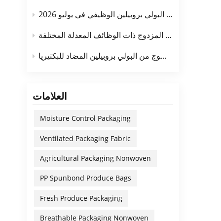
لضمان
الطلب في السوق وسعر السوق للأقمشة غير المنسوجة المصنوعة من البولي بروبيلين الوظيفي في يوليو 2026
 تؤدي
اتات،
مجالات تطبيق الأقمشة غير المنسوجة المصنوعة من البولي بروبيلين بتقنية الغزل المزدوج ذات الوظائف المعدلة المختلفة
ة على
من تحديد
نسيج غير منسوج من البولي بروبيلين المضاد للبكتيريا
، فإن
د فواصل
 السريع
العلامات
تعالج
 محلّ
Moisture Control Packaging
تُخفف
 داخل
Ventilated Packaging Fabric
صبحت
Agricultural Packaging Nonwoven
ستخدم
 يخلق
PP Spunbond Produce Bags
لىضبط
يارات
Fresh Produce Packaging
 ودعم
Breathable Packaging Nonwoven
مختلف