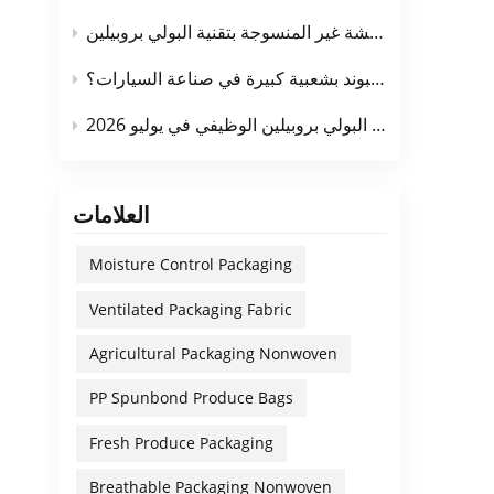
 فإنه
الفرق بين الأقمشة غير المنسوجة بتقنية سبونبوند والأقمشة غير المنسوجة بتقنية البولي بروبيلين
الماء
جراح.
لماذا تحظى أقمشة البولي بروبيلين غير المنسوجة بتقنية سبونبوند بشعبية كبيرة في صناعة السيارات؟
الوبر
 أما
الطلب في السوق وسعر السوق للأقمشة غير المنسوجة المصنوعة من البولي بروبيلين الوظيفي في يوليو 2026
تعقيم
وبخار
طويلة
العلامات
جاما)
ي على
Moisture Control Packaging
د قيد
هواء؛
Ventilated Packaging Fabric
يارات
Agricultural Packaging Nonwoven
 محبة
مقاوم
PP Spunbond Produce Bags
. فعندما
 التي
Fresh Produce Packaging
معدات
Breathable Packaging Nonwoven
لتغليف