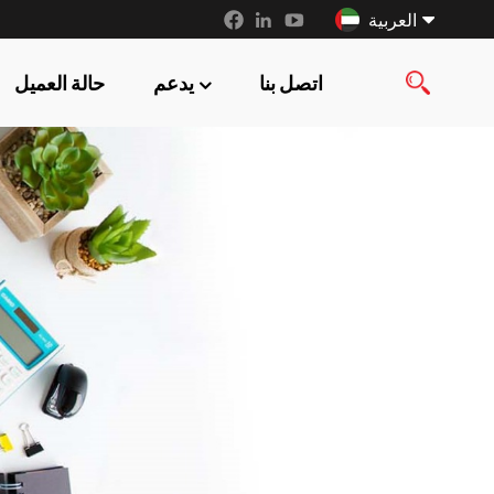
العربية
اتصل بنا
يدعم
حالة العميل
English
français
русский
español
العربية