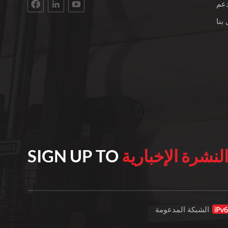
الخبرة في العمل مع الأقمشة غير المنسوجة. نختار
دعم
فقط أفضل المواد الخام من البولي بروبيلين لمنتجاتنا.
بنا
يقع عملاؤنا في جميع أنحاء العالم. نحن نعمل باستمرار
على تطوير إنتاجنا للبقاء على صلة. نؤمن بالعمليات
الموثوقة والجودة الثابتة كل عام، نقوم بتصنيع 10000
طن متري من الأقمشة غير المنسوجة عالية الجودة
من مادة البولي بروبيلين المغزولة من 10 جرام إلى
250 جرام للمتر المربع وعرض يتراوح من 15 إلى 260
سم. تُستخدم منتجاتنا على نطاق واسع في صناعة
التغليف، والمجالات الطبية، والمنسوجات المنزلية،
والأثاث والزراعة، مثل أكياس التسوق، وأكياس البدلة،
وصندوق التخزين، وقناع الوجه، وغطاء الوسادة،
وغطاء زنبرك الأريكة، وأكياس الفاكهة. تُباع منتجات
لنشرة الإخبارية
SIGN UP TO
هنغهوا غير المنسوجة بشكل جيد في دول ومناطق مثل
أمريكا الجنوبية وجنوب شرق آسيا وأفريقيا وجنوب
أوروبا وجنوب آسيا. وقد حظينا بسمعة طيبة بين
عملائنا.
الشبكة المدعومة