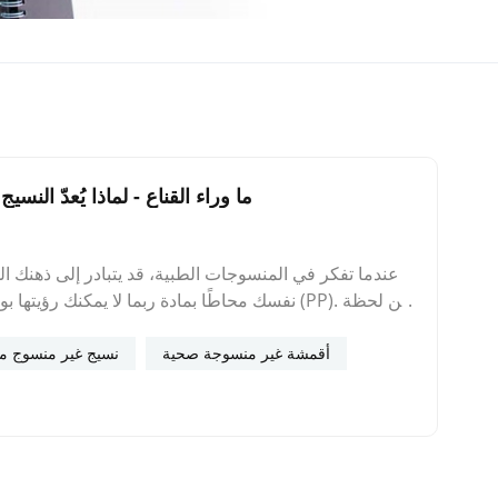
ما وراء القناع - لماذا يُعدّ الن
عندما تفكر في المنسوجات الطبية، قد يتبادر إلى ذهنك 
نفسك محاطًا بمادة ربما لا يمكنك رؤيتها بوضوح
دخولك غرفة العمليات وحتى التخلص من الرداء ذي الاستخ
المنسوجات المنسوجة مجاراتها.لكن لماذا أصبحت هذه الما
أقمشة غير منسوجة صحية
نسيج غير منسوج من
مجال الرعاية الصحية: السلامة مقابل التكلفةيواجه مقدم
للاستخدام لمرة واحدة، وفي الوقت نفسه فعالة من حيث
القطن المنسوج التقليدي بهذا الشرط، فهو يمتص السوائل (مم
مكلف.يحل النسيج غير المنسوج بتقنية سبونبوند جميع 
بروبيلين المغزولصُممت خصيصاً للبيئات الطبية. إليك