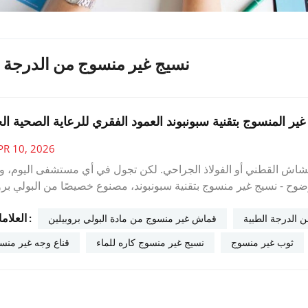
نسيج غير منسوج من الدرجة ا
سيج غير المنسوج بتقنية سبونبوند العمود الفقري للرعاية الصحية ال
PR 10, 2026
الشاش القطني أو الفولاذ الجراحي. لكن تجول في أي مستشفى اليوم، 
 - نسيج غير منسوج بتقنية سبونبوند، مصنوع خصيصًا من البولي بروبيلين (PP). م
دام الواحد، يقوم نسيج سبونبوند بهدوء بأداء مهام بالغة الأهمية لا ت
العلامات :
دة المعيار الذهبي للتطبيقات الطبية والصحية؟ دعونا نستكشف. التح
 الدرجة الطبية
قماش غير منسوج من مادة البولي بروبيلين
و الرعاية الصحية معضلة فريدة. فهم بحاجة إلى مواد معقمة، وواقية، و
ثوب غير منسوج
نسيج غير منسوج كاره للماء
قناع وجه غير منس
 التكلفة ومراعية للبيئة (من خلال الحرق الفعال أو إعادة التدوير). ل
ا يوفر بيئة خصبة لتكاثر البكتيريا)، وينتج عنه وبر، كما أن تعقيمه ال
هذه المشاكل. خصائص أساسية تُنقذ الأرواحملكنانسيج غير منسوج من ا
 ما يجعلها لا غنى عنها:حاجز بكتيريعلى عكس الأقمشة المنسوجة ذات ا