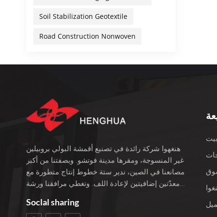
 [اسم
Soil Stabilization Geotextile
بع (الأردية الطبية
ز السوائل
Road Construction Nonwoven
فسجيةغير مطلوب للاستخدام
مثبتة
لبسيط
سوجات
أحادي
HENGHU
عة
ل بنا
يت
هنغهوا شركة رائدة في تصنيع أقمشة البولي بروبيلين
ات
غير المنسوجة، ومقرها مدينة فوتشو. وبصفتنا من أكبر
وق
مصانعنا في الصين، ندير ستة خطوط إنتاج متطورة مع
معدّتين إضافيتين لإعادة اللف. وتغطي مرافقنا ورشة
غوا
عمل بمساحة 3400 متر مربع، ويبلغ إجمالي استثمارنا
Soclal sharing
ميل
100 مليون يوان. نحن نفخر بأكثر من 22 عامًا من