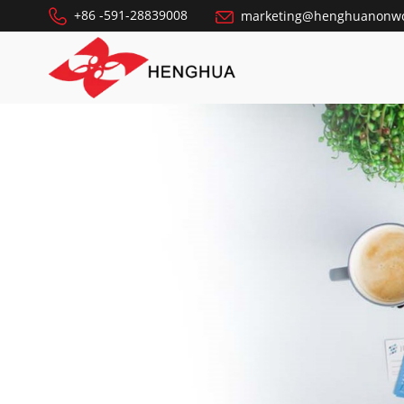
+86 -591-28839008
marketing@henghuanonw