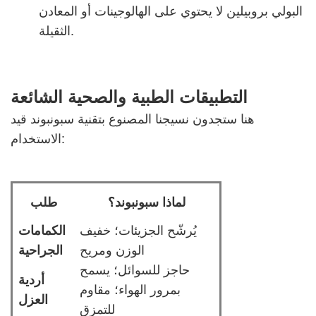
البولي بروبيلين لا يحتوي على الهالوجينات أو المعادن
الثقيلة.
التطبيقات الطبية والصحية الشائعة
هنا ستجدون نسيجنا المصنوع بتقنية سبونبوند قيد
الاستخدام:
لماذا سبونبوند؟
طلب
يُرشّح الجزيئات؛ خفيف
الكمامات
الوزن ومريح
الجراحية
حاجز للسوائل؛ يسمح
أردية
بمرور الهواء؛ مقاوم
العزل
للتمزق