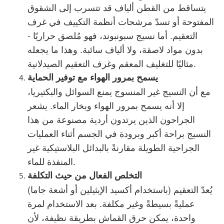
يتساقط من القطن ألياف قد تتسرب إلى الشقوق
المفتوحة أو تسدّ مرشحات أنظمة التكييف في غرف
التعقيم. أما نسيج سبونبوند، فهو مُلصق حراريًا -
بدون مواد لاصقة، ولا ألياف سائبة. وهذا ما يجعله
مثاليًا للتغليف المعقم وغرف التعقيم الصيدلانية.
يسمح بمرور الهواء مع توفير الحماية
مع أن النسيج غير المنسوج يمنع السوائل والبكتيريا،
إلا أنه يسمح بمرور الهواء وبخار الماء. يشعر
الجراحون الذين يرتدون أردية مصنوعة من هذا
النسيج براحة أكبر وبرودة في الجسم أثناء العمليات
الجراحية الطويلة مقارنةً بالبدائل البلاستيكية غير
المنفذة للماء.
التخلص الفعال من حيث التكلفة
يُعدّ التعقيم (باستخدام أكسيد الإيثيلين أو أشعة جاما)
عمليةً بسيطةً وغير مكلفة. بعد الاستخدام لمرة
واحدة، يمكن حرق القماش بطريقة نظيفة، لأن