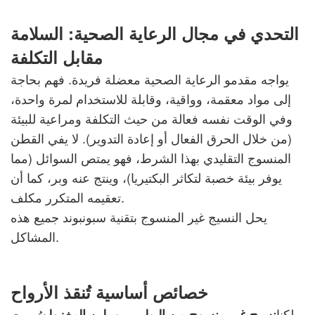
التحدي في مجال الرعاية الصحية: السلامة
مقابل التكلفة
يواجه مقدمو الرعاية الصحية معضلة فريدة. فهم بحاجة
إلى مواد معقمة، وواقية، وقابلة للاستخدام لمرة واحدة،
وفي الوقت نفسه فعالة من حيث التكلفة ومراعية للبيئة
(من خلال الحرق الفعال أو إعادة التدوير). لا يفي القطن
المنسوج التقليدي بهذا الشرط، فهو يمتص السوائل (مما
يوفر بيئة خصبة لتكاثر البكتيريا)، وينتج عنه وبر، كما أن
تعقيمه المتكرر مكلف.
يحل النسيج غير المنسوج بتقنية سبونبوند جميع هذه
المشاكل.
خصائص أساسية تُنقذ الأرواح
ملكنا
صُممت
نسيج غير منسوج من البولي بروبيلين المغزول