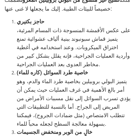
خصيصاً للبيئات الطبية. إليك ما يجعلها لا غنى عنها:
حاجز بكتيري
على عكس الأقمشة المنسوجة ذات المسام المرئية،
يتميز قماش سبونبوند ببنية ألياف عشوائية تمنع
اختراق الميكروبات. وعند استخدامه في أغطية
وأردية العمليات الجراحية، فإنه يقلل بشكل كبير من
مخاطر العدوى بعد العمليات الجراحية.
خاصية طرد السوائل (كاره للماء)
يتميز البولي بروبيلين بخاصية طرد الماء والدم، وهو
أمر بالغ الأهمية في غرف العمليات حيث يمكن أن
يؤدي تسرب السوائل إلى نقل مسببات الأمراض من
المريض إلى الجراح. أما بالنسبة للتطبيقات التي
تتطلب الامتصاص (مثل ضمادات الجروح)، فيمكننا
بسهولة معالجة السطح لجعله محباً للماء.
خالٍ من الوبر ومنخفض الجسيمات