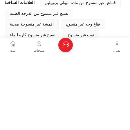
قماش غير منسوج من مادة البولي بروبيلين
العلامات الساخنة :
نسيج غير منسوج من الدرجة الطبية
قناع وجه غير منسوج
أقمشة غير منسوجة صحية
ثوب غير منسوج
نسيج غير منسوج كاره للماء
اتصال
منتجات
بيت
المنشور السابق
كيفية معالجة الشقوق في عملية إنتاج أقمشة البولي
بروبيلين غير المنسوجة بتقنية سبونبوند
المنشور التالي
آفاق تطوير الأقمشة غير المنسوجة المصنوعة من البولي
بروبيلين بتقنية الغزل.