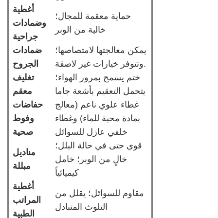
أغطية
حماية معقمة للمجال؛
وضمادات
خالية من الوبر
جراحية
يمكن معالجتها لامتصاصها؛
ضمادات
وتتوفر خيارات غير لاصقة.
الجروح
ختم يسمح بمرور الهواء؛
تغليف
يتحمل التعقيم بأشعة جاما
معقم
غطاء علوي ناعم (معالج
حفاضات
بمادة محبة للماء) وغطاء
وفوط
خلفي عازل للسوائل
صحية
قوي حتى في حالة البلل؛
مناديل
خالٍ من الوبر؛ خامل
مبللة
كيميائياً
أغطية
مقاوم للسوائل؛ يقلل من
المراتب
التلوث المتبادل
الطبية