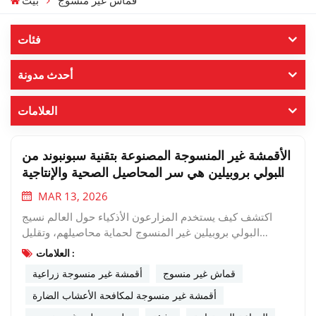
قماش غير منسوج
بيت
فئات
أحدث مدونة
العلامات
الأقمشة غير المنسوجة المصنوعة بتقنية سبونبوند من
البولي بروبيلين هي سر المحاصيل الصحية والإنتاجية
العالية
MAR 13, 2026
اكتشف كيف يستخدم المزارعون الأذكياء حول العالم نسيج
البولي بروبيلين غير المنسوج لحماية محاصيلهم، وتقليل
استخدام المواد الكيميائية، وتعزيز الربحية.عندما تفكر في
العلامات :
التكنولوجيا الزراعية، قد تتخيل أنظمة ري معقدة، أو جرارات
قماش غير منسوج
أقمشة غير منسوجة زراعية
موجهة بنظام تحديد المواقع العالمي (GPS)، أو بذور معدلة
وراثيًا. لكن في بعض الأحيان، تكون الابتكارات الأكثر فعالية
أقمشة غير منسوجة لمكافحة الأعشاب الضارة
أبسط من ذلك. فيهنغوا محبوكةلقد رأينا بأم أعيننا كيفنسيج غير