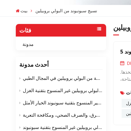
نسيج سبونبوند من البولي بروبيلين
بيت
وبيلين
فئات
مدونة
ند
D
أحدث مدونة
خذها.
استخدام الأقمشة غير المنسوجة المصنوعة من البولي بروبيلين في المجال الطبي
تاحة،
ين في
مخطط عملية تصنيع نسيج البولي بروبيلين غير المنسوج بتقنية الغزل
نتجات
عبر مختلف الصناعات. إليكم خمس مزايا رئيسية تجعل من أقمشة سبونبوند من البولي بروبيلين خيارًا ممتازًا لمشروعكم القادم. 1.
التغليف القابل للتهوية - لماذا يعتبر نسيج البولي بروبيلين غير المنسوج بتقنية سبونبوند الخيار الأمثل
وليمر
ين
قل من
ألياف البولي بروبيلين غير المنسوجة بتقنية سبونبوند في المنسوجات الأرضية - الطرق، والصرف الصحي، ومكافحة التعرية
كبيرة
عمر خدمة نسيج البولي بروبيلين غير المنسوج بتقنية سبونبوند
بيقات