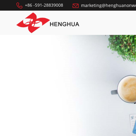
+86 -591-28839008
marketing@henghuanonw