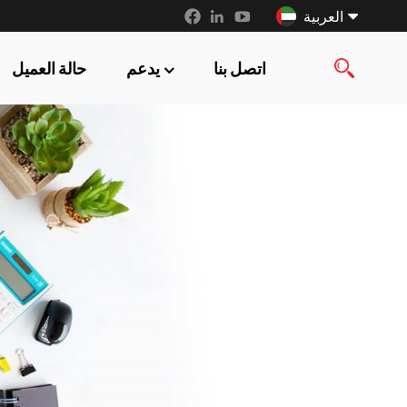
العربية
اتصل بنا
يدعم
حالة العميل
English
français
русский
español
العربية