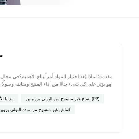
5 
مقدمة: لماذا يُعد اختيار المواد أمراً بالغ الأهمية؟في مجا
فهو يؤثر على كل شيء بدءًا من أداء المنتج ومتانته وصولًا 
برز نسيج البولي بروبيلين غير المنسوج بتقنية الغزل كحل
تصنيع الأقمشة غير المنسوجة بتقنية سبونبوند من البولي 
نسيج غير منسوج من البولي بروبيلين (PP)
مزايا ال
قماش غير منسوج من مادة البولي بروبيل
فعالية استثنائية من حيث التكلفةانخفاض تكاليف الإنتاج:تعت
الأخرىتتميز عملية إنتاج الألياف غير المنسوجة بالك
المواد لكل متر مربع مقارنة بالأقمشة الأثقل.عرض القيم
حيث يكون التحكم في التكاليف أمرًا ضروريًاعائد استثمار