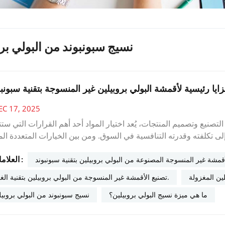
نسيج سبونبوند من البولي بر
مزايا رئيسية لأقمشة البولي بروبيلين غير المنسوجة بتقنية سبونبو
EC 17, 2025
ل التصنيع وتصميم المنتجات، يُعد اختيار المواد أحد أهم القرارات التي ستت
إلى تكلفته وقدرته التنافسية في السوق. ومن بين الخيارات المتعددة الم
 متعدد الاستخدامات وفعال للغاية للعديد من التطبيقات.بصفتنا متخصص
العلامات :
بروبيلين، فقد شهدنا بأنفسنا كيف تُحدث هذه المادة نقلة نوعية في الم
أقمشة غير المنسوجة المصنوعة من البولي بروبيلين بتقنية سبونبوند
ين المغزولة
تصنيع الأقمشة غير المنسوجة من البولي بروبيلين بتقنية الغزل.
بر راتنجات البولي بروبيلين عموماً أقل تكلفة من البوليستر أو بدائل الب
ما هي ميزة نسيج البولي بروبيلين؟
نسيج سبونبوند من البولي بروبيل
فاءة، مما يقلل من نفقات التصنيع.بفضل خفة وزنها، فإنك تستخدم كمية أ
ة:أسعار تنافسية دون المساس بالجودةمثالي للتطبيقات ذات الأحجام ال
 ممتاز للمنتجات التي تستخدم لمرة واحدة والمنتجات شبه المعمرةالتط