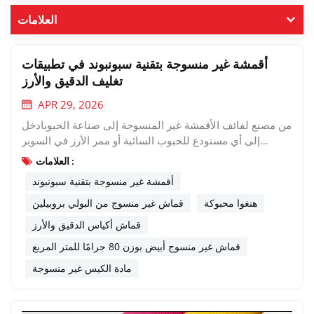
العلامات
أقمشة غير منسوجة بتقنية سبونبوند في تطبيقات
تغليف الدقيق والأرز
APR 29, 2026
من مصنع لفائف الأقمشة غير المنسوجة إلى صناعة الحبوبادخل
إلى أي مستودع للحبوب السائبة أو ممر الأرز في السوبر
ماركت. ماذا ترى؟أكياس مصنوعة في الغالب من البولي
العلامات :
بروبيلين المنسوج. إنها قوية، بالتأكيد. لكنها تعاني من مشاكل
أقمشة غير منسوجة بتقنية سبونبوند
خطيرة: حواف مهترئة، ملمس خشن، جودة طباعة رديئة،
وتسرب الغبار.والآن لننظر إلى قطاع المنتجات الفاخرة. يتجه
هنغوا محبوكة
قماش غير منسوج من البولي بروبيلين
المزيد والمزيد من مطاحن الأرز وعلامات الطحين التجارية إلى
قماش أكياس الدقيق والأرز
نسيج غير منسوج من البولي بروبيلين المغزوللماذا؟ لأنه يحل
قماش غير منسوج أبيض بوزن 80 جرامًا للمتر المربع
تقريباً كل مشكلة من مشاكل الأكياس المنسوجة التقليدية.إليكم
السبب الذي يجعل من الأفضل وضع دفعة الأرز أو الدقيق التالية
مادة الكيس غير منسوجة
في كيس غير منسوج مصنوع من مادة سبونبوند. 1. لا تسرب
للغبار (وهذا أمر بالغ الأهمية بالنسبة للدقيق)أكياس البولي
بروبيلين المنسوجة مصنوعة من أشرطة مسطحة متشابكة.