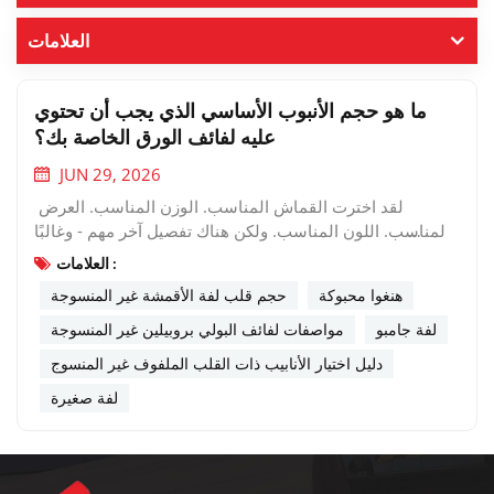
العلامات
ما هو حجم الأنبوب الأساسي الذي يجب أن تحتوي
عليه لفائف الورق الخاصة بك؟
JUN 29, 2026
لقد اخترت القماش المناسب. الوزن المناسب. العرض
المناسب. اللون المناسب. ولكن هناك تفصيل آخر مهم - وغالبًا
ما يتم تجاهله: ما هو حجم الأنبوب الأساسي الذي يجب أن
العلامات :
تحتوي عليه لفائف الورق الخاصة بك؟قد يبدو الأمر تفصيلاً
هنغوا محبوكة
حجم قلب لفة الأقمشة غير المنسوجة
صغيراً، لكن اختيار الحجم الخاطئ للقلب يمكن أن يؤثر على
تكاليف الشحن وكفاءة الإنتاج وحتى جودة القماش.إليك كل ما
لفة جامبو
مواصفات لفائف البولي بروبيلين غير المنسوجة
تحتاج لمعرفته حول اختيار أنبوب اللفة المناسب لنسيج البولي
دليل اختيار الأنابيب ذات القلب الملفوف غير المنسوج
بروبيلين غير المنسوج.ما هو أنبوب القلب الملفوف؟الأنبوب ذو
لفة صغيرة
القلب الأسطواني (يسمى أيضًا قلب الورق أو قلب الكرتون) هو
مركز أسطواني تُلفّ حولها قطعة من القماش غير المنسوج.
توفر هذه القطعة دعماً هيكلياً للفة وتسمح بتركيب القماش على
معدات التوزيع أو التحويل.تُصنع الأنابيب الأساسية عادةً من ورق