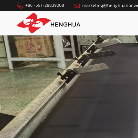
+86 -591-28839008
marketing@henghuanonw