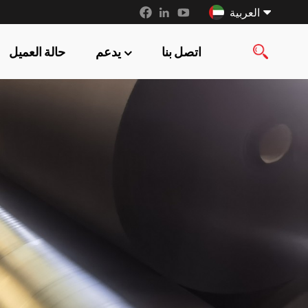
العربية
اتصل بنا
يدعم
حالة العميل
English
français
русский
español
العربية