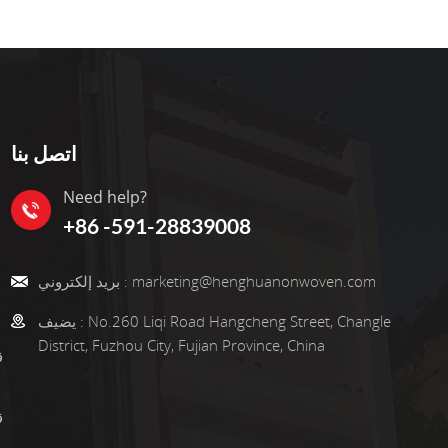
اتصل بنا
Need help?
+86 -591-28839008
marketing@henghuanonwoven.com
بريد إلكتروني :
No.260 Liqi Road Hangcheng Street, Changle
يضيف :
District, Fuzhou City, Fujian Province, China
ق
ق