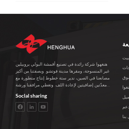
عة
يت
هنغهوا شركة رائدة في تصنيع أقمشة البولي بروبيلين
ات
غير المنسوجة، ومقرها مدينة فوتشو. وبصفتنا من أكبر
وق
مصانعنا في الصين، ندير ستة خطوط إنتاج متطورة مع
معدّتين إضافيتين لإعادة اللف. وتغطي مرافقنا ورشة
غوا
عمل بمساحة 3400 متر مربع، ويبلغ إجمالي استثمارنا
Soclal sharing
ميل
100 مليون يوان. نحن نفخر بأكثر من 22 عامًا من
الخبرة في العمل مع الأقمشة غير المنسوجة. نختار
دعم
فقط أفضل المواد الخام من البولي بروبيلين لمنتجاتنا.
بنا
يقع عملاؤنا في جميع أنحاء العالم. نحن نعمل باستمرار
على تطوير إنتاجنا للبقاء على صلة. نؤمن بالعمليات