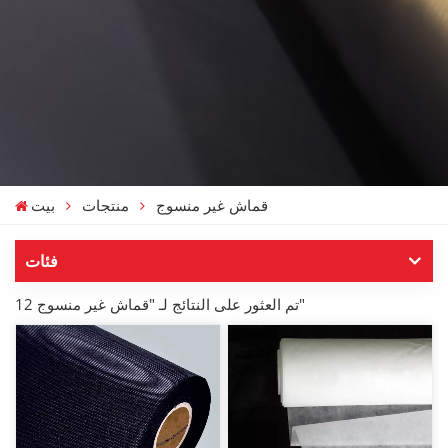
قماش غير منسوج
منتجات
بيت
فئات
12 تم العثور على النتائج لـ "قماش غير منسوج"