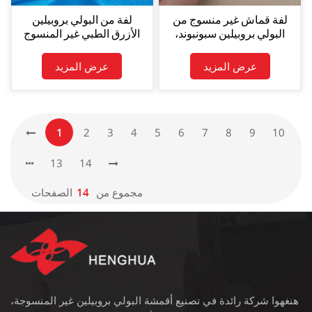
لفة قماش غير منسوج من
لفة من البولي بروبيلين
البولي بروبيلين سبونبوند،
الأزرق الطبي غير المنسوج
لون بيج رقم 101591، وزن
بوزن 85 جرامًا للمتر المربع،
75 غرام/متر مربع
مخصصة لمنتجات النظافة
عرض المزيد
عرض المزيد
الشخصية
1
2
3
4
5
6
7
8
9
10
13
14
مجموع من
14
الصفحات
هنغهوا شركة رائدة في تصنيع أقمشة البولي بروبيلين غير المنسوجة،