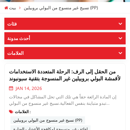
نسيج غير منسوج من البولي بروبيلين (PP)
بيت
فئات
أحدث مدونة
العلامات
من الحقل إلى الرف: الرحلة المتعددة الاستخدامات
لأقمشة البولي بروبيلين غير المنسوجة بتقنية سبونبوند
JAN 14, 2026
إن المادة الرائعة حقاً هي تلك التي تحل المشاكل في مجالات
تبدو متباينة بنفس الفعالية.نسيج غير منسوج من البولي
بروبيلين (PP)إنها مادة من هذا القبيل، تلعب دورًا صامتًا ولكنه
العلامات :
حاسم من بداية سلسلة التوريد في الزراعة وحتى نقطة البيع
نسيج غير منسوج من البولي بروبيلين (PP)
النهائية على رفوف البيع بالتجزئة. الجزء الأول: حامي الحقل –
ألياف البولي بروبيلين غير المنسوجة في الزراعة الوقائيةتعتمد
لفائف غير منسوجة لمكافحة الأعشاب الضارة