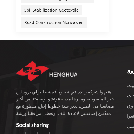
:اختر
Soil Stabilization Geotextile
شبكة GSM المناسبة لاحتياجاتكعرض:ضع في اعتبارك كفاءة الإنتاج واستخدام المواد.العلاجات:اختر تعديلات السطح لتحسين
انيات
Road Construction Nonwoven
مالية
فوتشو
 لمدة
 جميع
المزايا التي توفرها هذه المادة المتميزة.تشمل قدراتنا ما يلي:نطاق كثافة الوزن بالجرام: 10-250 جم/م²خيارات العرض: من 1.6 إلى
ألوان
عة
عة إلى
يت
هنغهوا شركة رائدة في تصنيع أقمشة البولي بروبيلين
ات
غير المنسوجة، ومقرها مدينة فوتشو. وبصفتنا من أكبر
وق
مصانعنا في الصين، ندير ستة خطوط إنتاج متطورة مع
معدّتين إضافيتين لإعادة اللف. وتغطي مرافقنا ورشة
غوا
عمل بمساحة 3400 متر مربع، ويبلغ إجمالي استثمارنا
Soclal sharing
ميل
100 مليون يوان. نحن نفخر بأكثر من 22 عامًا من