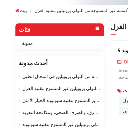
بيت
فئات
مدونة
ند
D
أحدث مدونة
خذها.
استخدام الأقمشة غير المنسوجة المصنوعة من البولي بروبيلين في المجال الطبي
تاحة،
ين في
مخطط عملية تصنيع نسيج البولي بروبيلين غير المنسوج بتقنية الغزل
نتجات
عبر مختلف الصناعات. إليكم خمس مزايا رئيسية تجعل من أقمشة سبونبوند من البولي بروبيلين خيارًا ممتازًا لمشروعكم القادم. 1.
التغليف القابل للتهوية - لماذا يعتبر نسيج البولي بروبيلين غير المنسوج بتقنية سبونبوند الخيار الأمثل
وليمر
ين
قل من
ألياف البولي بروبيلين غير المنسوجة بتقنية سبونبوند في المنسوجات الأرضية - الطرق، والصرف الصحي، ومكافحة التعرية
كبيرة
عمر خدمة نسيج البولي بروبيلين غير المنسوج بتقنية سبونبوند
بيقات