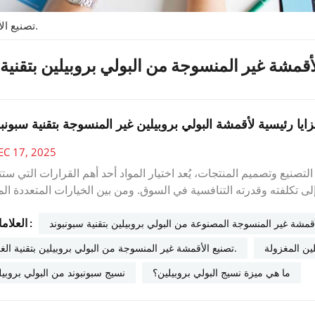
تصنيع الأقمشة غير المنسوجة من البولي بروبيلين بتقنية الغزل.
مزايا رئيسية لأقمشة البولي بروبيلين غير المنسوجة بتقنية سبونبو
EC 17, 2025
ل التصنيع وتصميم المنتجات، يُعد اختيار المواد أحد أهم القرارات التي ستت
إلى تكلفته وقدرته التنافسية في السوق. ومن بين الخيارات المتعددة الم
 متعدد الاستخدامات وفعال للغاية للعديد من التطبيقات.بصفتنا متخصص
العلامات :
بروبيلين، فقد شهدنا بأنفسنا كيف تُحدث هذه المادة نقلة نوعية في الم
أقمشة غير المنسوجة المصنوعة من البولي بروبيلين بتقنية سبونبوند
ين المغزولة
تصنيع الأقمشة غير المنسوجة من البولي بروبيلين بتقنية الغزل.
بر راتنجات البولي بروبيلين عموماً أقل تكلفة من البوليستر أو بدائل الب
ما هي ميزة نسيج البولي بروبيلين؟
نسيج سبونبوند من البولي بروبيل
فاءة، مما يقلل من نفقات التصنيع.بفضل خفة وزنها، فإنك تستخدم كمية أ
ة:أسعار تنافسية دون المساس بالجودةمثالي للتطبيقات ذات الأحجام ال
 ممتاز للمنتجات التي تستخدم لمرة واحدة والمنتجات شبه المعمرةالتط