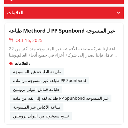
العلامات
طباعة Methord لـ PP Spunbond غير المنسوجة
OCT 16, 2025
باعتبارنا شركة مصنعة للأقمشة غير المنسوجة منذ أكثر من 22
عامًا، فإننا نصدر إلى شركاء أعزاء في جميع أنحاء العالم.وهنا
يأتي السؤال: ما الذي سيتعامل معه العميل مع هذه الأقمشة؟ما
العلامات :
هي طرق الطباعة للأكياس غير المنسوجة؟ 1. طباعة
طريقة الطباعة غير المنسوجة
الشاشةطباعة الشاشة، العملية تسمى أيضًا طباعة الشاشة
الحريرية لأن الحرير كان يستخدم في هذه العملية.إنها طريقة
طباعة غير منسوجة من مادة PP Spunbond
الطباعة الأكثر تقليدية والتي توفر طباعة سريعة ومرنة مقارنة
طباعة قماش البولي بروبلين
بطرق الطباعة الأخرى. في الحياة الروتينية هناك صندوق من
طباعة لفة إلى لفة من مادة PP Spunbond غير المنسوجة
الورق المقوى، والذي يستخدم في الغالب طباعة الشاشة.
التعريف: الطباعة الحريرية هي استخدام الشاشة الحريرية
طباعة الأكياس غير المنسوجة
كقاعدة للوحة، ومن خلال طريقة تصنيع اللوحة الحساسة
نسيج سبونبوند من البولي بروبيلين
للضوء، يتم تحويلها إلى لوحة طباعة حريرية تحتوي على صور
ونصوص. عند الطباعة، يُسكب الحبر على أحد طرفي لوحة