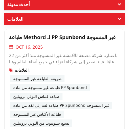
أحدث مدونة
العلامات
طباعة Methord لـ PP Spunbond غير المنسوجة
OCT 16, 2025
باعتبارنا شركة مصنعة للأقمشة غير المنسوجة منذ أكثر من 22
عامًا، فإننا نصدر إلى شركاء أعزاء في جميع أنحاء العالم.وهنا
يأتي السؤال: ما الذي سيتعامل معه العميل مع هذه الأقمشة؟ما
العلامات :
هي طرق الطباعة للأكياس غير المنسوجة؟ 1. طباعة
طريقة الطباعة غير المنسوجة
الشاشةطباعة الشاشة، العملية تسمى أيضًا طباعة الشاشة
الحريرية لأن الحرير كان يستخدم في هذه العملية.إنها طريقة
طباعة غير منسوجة من مادة PP Spunbond
الطباعة الأكثر تقليدية والتي توفر طباعة سريعة ومرنة مقارنة
طباعة قماش البولي بروبلين
بطرق الطباعة الأخرى. في الحياة الروتينية هناك صندوق من
طباعة لفة إلى لفة من مادة PP Spunbond غير المنسوجة
الورق المقوى، والذي يستخدم في الغالب طباعة الشاشة.
التعريف: الطباعة الحريرية هي استخدام الشاشة الحريرية
طباعة الأكياس غير المنسوجة
كقاعدة للوحة، ومن خلال طريقة تصنيع اللوحة الحساسة
نسيج سبونبوند من البولي بروبيلين
للضوء، يتم تحويلها إلى لوحة طباعة حريرية تحتوي على صور